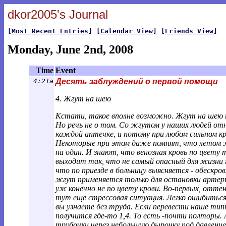
dkor2005's Journal
[Most Recent Entries]
[Calendar View]
[Friends View]
Monday, June 2nd, 2008
Time
Event
4:21a
Десять заблуждений о первой помощи
4. Жгут на шею
Кстати, такое вполне возможно. Жгут на шею на
Но речь не о том. Со жгутом у наших людей о
каждой аптечке, и потому при любом сильном 
Некоторые при этом даже помнят, что летом ж
на один. И знают, что венозная кровь по цвету
выходит так, что не самый опасный для жизни 
что по приезде в больницу выясняется - обескро
жгут применяется только для остановки артери
уж конечно не по цвету крови. Во-первых, оттен
тут еще стрессовая ситуация. Легко ошибиться
вы узнаете без труда. Если перевести наше тип
получится где-то 1,4. То есть -почти полторы. 
трубочки через небольшую дырочку под давлен