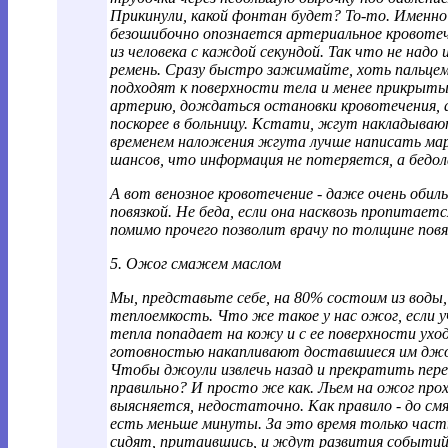
Прикинули, какой фонтан будет? То-то. Именно
безошибочно опознается артериальное кровотеч
из человека с каждой секундой. Так что не надо 
ремень. Сразу быстро зажимайте, хоть пальцем.
подходят к поверхности тела и менее прикрыты
артерию, дождаться остановки кровотечения, 
поскорее в больницу. Кстати, жгут накладывают
временем наложения жгута лучше написать марк
шансов, что информация не потеряется, а бедо
А вот венозное кровотечение - даже очень обил
повязкой. Не беда, если она насквозь пропитает
помимо прочего позволит врачу по толщине повя
5. Ожог смажем маслом
Мы, представьте себе, на 80% состоим из воды,
теплоемкость. Что же такое у нас ожог, если 
тепла попадает на кожу и с ее поверхности ухо
готовностью накапливают доставшиеся им джоу
Чтобы джоули извлечь назад и прекратить пере
правильно? И просто же как. Льем на ожог про
выясняется, недостаточно. Как правило - до смя
есть меньше минуты. За это время только час
сидят, притаившись, и ждут развития событи