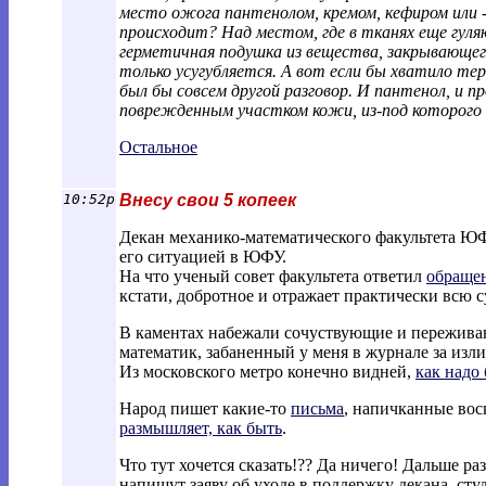
место ожога пантенолом, кремом, кефиром или -
происходит? Над местом, где в тканях еще гул
герметичная подушка из вещества, закрывающего
только усугубляется. А вот если бы хватило те
был бы совсем другой разговор. И пантенол, и п
поврежденным участком кожи, из-под которого 
Остальное
10:52p
Внесу свои 5 копеек
Декан механико-математического факультета 
его ситуацией в ЮФУ.
На что ученый совет факультета ответил
обраще
кстати, добротное и отражает практически всю с
В каментах набежали сочуствующие и пережив
математик, забаненный у меня в журнале за изл
Из московского метро конечно видней,
как надо
Народ пишет какие-то
письма
, напичканные во
размышляет, как быть
.
Что тут хочется сказать!?? Да ничего! Дальше ра
напишут заяву об уходе в поддержку декана, сту