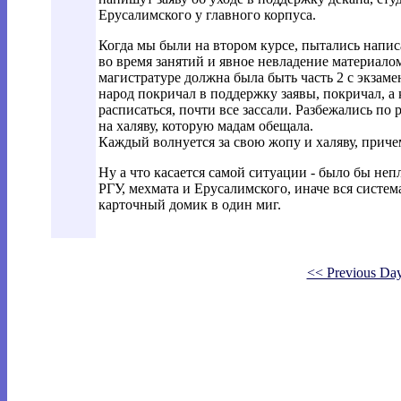
Ерусалимского у главного корпуса.
Когда мы были на втором курсе, пытались написа
во время занятий и явное невладение материало
магистратуре должна была быть часть 2 с экзам
народ покричал в поддержку заявы, покричал, а 
расписаться, почти все зассали. Разбежались по
на халяву, которую мадам обещала.
Каждый волнуется за свою жопу и халяву, приче
Ну а что касается самой ситуации - было бы неп
РГУ, мехмата и Ерусалимского, иначе вся систем
карточный домик в один миг.
<< Previous Da