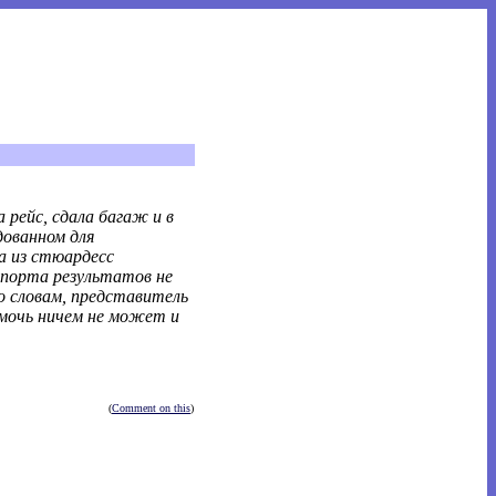
 рейс, сдала багаж и в
дованном для
а из стюардесс
опорта результатов не
го словам, представитель
омочь ничем не может и
(
Comment on this
)