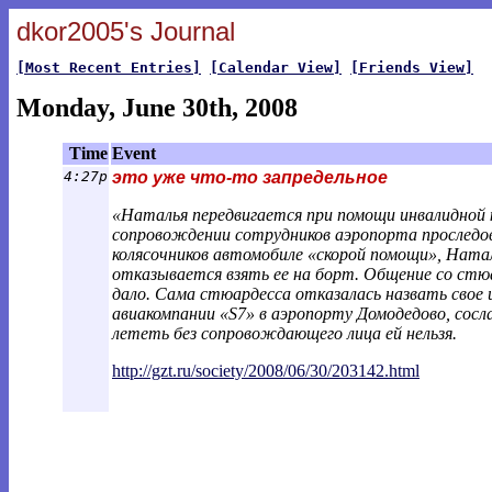
dkor2005's Journal
[Most Recent Entries]
[Calendar View]
[Friends View]
Monday, June 30th, 2008
Time
Event
4:27p
это уже что-то запредельное
«Наталья передвигается при помощи инвалидной ко
сопровождении сотрудников аэропорта проследова
колясочников автомобиле «скорой помощи», Натал
отказывается взять ее на борт. Общение со ст
дало. Сама стюардесса отказалась назвать свое и
авиакомпании «S7» в аэропорту Домодедово, сос
лететь без сопровождающего лица ей нельзя.
http://gzt.ru/society/2008/06/30/203142.h
tml