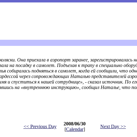
ляски. Она приехала в аэропорт заранее, зарегистрировалась на
ла на посадку в самолет. Подъехав к трапу в специально обору
ья собиралась подняться в самолет, когда ей сообщили, что одн
юардессой через сопровождающих Наталью представителей аэр
мя и спуститься к нашей сотруднице», - сказал источник. По е
лавшись на «внутреннюю инструкцию», сообщил Наталье, что п
2008/06/30
<< Previous Day
Next Day >>
[
Calendar
]