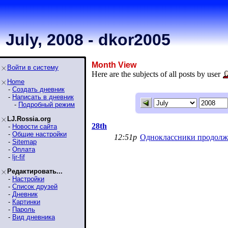
July, 2008 - dkor2005
Month View
Войти в систему
Here are the subjects of all posts by user
Home
-
Создать дневник
-
Написать в дневник
-
Подробный режим
LJ.Rossia.org
28th
-
Новости сайта
-
Общие настройки
12:51p
Одноклассники продолж
-
Sitemap
-
Оплата
-
ljr-fif
Редактировать...
-
Настройки
-
Список друзей
-
Дневник
-
Картинки
-
Пароль
-
Вид дневника