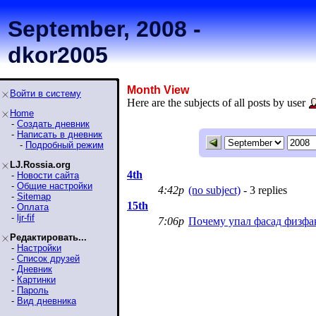
September, 2008 -
dkor2005
Month View
Войти в систему
Here are the subjects of all posts by user
Home
-
Создать дневник
-
Написать в дневник
-
Подробный режим
LJ.Rossia.org
4th
-
Новости сайта
-
Общие настройки
4:42p
(no subject)
- 3 replies
-
Sitemap
15th
-
Оплата
-
ljr-fif
7:06p
Почему упал фасад физфа
Редактировать...
-
Настройки
-
Список друзей
-
Дневник
-
Картинки
-
Пароль
-
Вид дневника