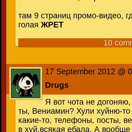
там 9 страниц промо-видео, гд
голая
ЖРЕТ
10 com
17 September 2012 @ 
Drugs
Я вот чота не догоняю,
ты, Вениамин? Хули хуйню-то
какие-то, телефоны, посты, в
в хуй,всякая ебала. А вообще