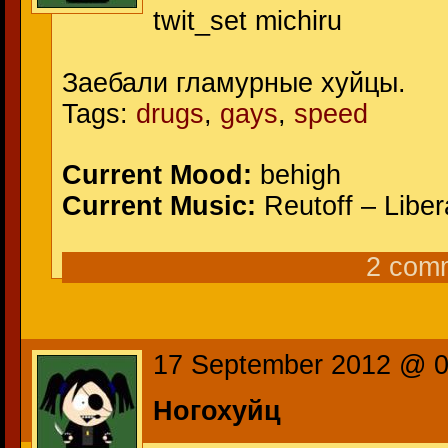
twit_set michiru
Заебали гламурные хуйцы.
Tags:
drugs
,
gays
,
speed
Current Mood:
behigh
Current Music:
Reutoff – Liber
2 com
17 September 2012 @ 
Ногохуйц