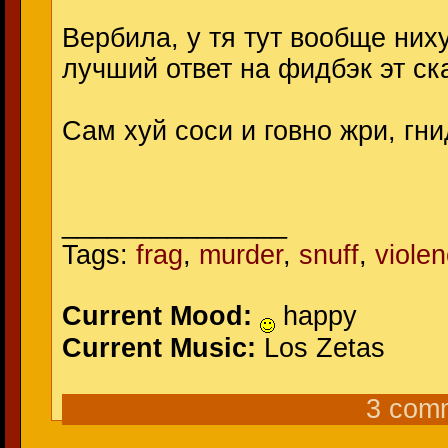
Вербила, у тя тут вообще ниху
лучший ответ на фидбэк эт ска
Сам хуй соси и говно жри, гни
_______________
Tags:
frag
,
murder
,
snuff
,
viole
Current Mood:
happy
Current Music:
Los Zetas
3 com