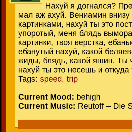
Нахуй я догнался? Прет
мал аж ахуй. Вениамин внизу
картинками, нахуй ты это пост
упоротый, меня блядь вымора
картинки, твоя верстка, ебан
ебанутый нахуй, какой беляев-
жиды, блядь, какой яшин. Ты 
нахуй ты это несешь и откуда 
Tags:
speed
,
trip
Current Mood:
behigh
Current Music:
Reutoff – Die 