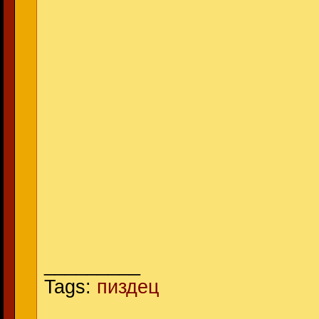
_________
Tags:
пиздец