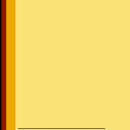
____________________