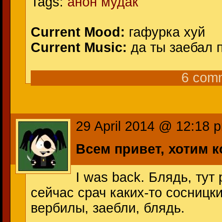
Tags:
анон мудак
Current Mood:
гафурка хуй
Current Music:
да ты заебал 
6 com
29 April 2014 @ 12:18 
Всем привет, хотим
I was back. Блядь, тут
сейчас срач каких-то сосницки
вербилы, заебли, блядь.