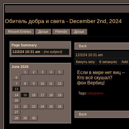
Обитель добра и света - December 2nd, 2024
Recent Entries
Досье
Friends
Досье
Page Summary
Back
12/2/24 10:31 am
::
(no subject)
12/2/24 10:31 am
Кинуть зигу
6 зигануло
Add 
June 2026
Если в мире нет яиц --
1
2
3
4
5
Кто всё скушал?
6
фон Вербиц!
7
8
9
10
11
12
13
Tags:
смырзить
14
15
16
17
18
19
20
21
22
23
24
25
26
27
Back
28
29
30