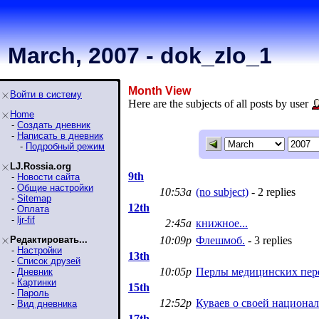
March, 2007 - dok_zlo_1
Month View
Войти в систему
Here are the subjects of all posts by user
Home
-
Создать дневник
-
Написать в дневник
-
Подробный режим
LJ.Rossia.org
9th
-
Новости сайта
-
Общие настройки
10:53a
(no subject)
- 2 replies
-
Sitemap
12th
-
Оплата
-
ljr-fif
2:45a
книжное...
Редактировать...
10:09p
Флешмоб.
- 3 replies
-
Настройки
13th
-
Список друзей
10:05p
Перлы медицинских пере
-
Дневник
-
Картинки
15th
-
Пароль
12:52p
Куваев о своей национал
-
Вид дневника
17th