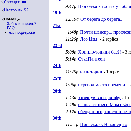
Сообщества
9:47p
Панкеева в гостях у Гобл
Настроить S2
19th
12:19a
От берега до берега...
Помощь
-
Забыли пароль?
21st
-
FAQ
1:48p
Почти шедевр... прослез
-
Тех. поддержка
11:26p
Лао Цзы.
- 2 replies
23rd
5:08p
Хрипло-тонкий бас?!
- 3 r
5:14p
СтудПантеон
24th
11:25p
из истории
- 1 reply
25th
1:06p
перевод моего времени...
-
28th
1:43a
заглянув в юзеринфу.
- 1 r
1:49a
вышла статья о Максе Фр
2:12a
обещанного, конечно не тр
30th
11:51p
Понаехало. Наконец-то