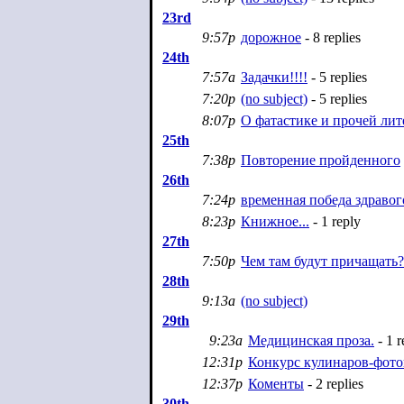
23rd
9:57p
дорожное
- 8 replies
24th
7:57a
Задачки!!!!
- 5 replies
7:20p
(no subject)
- 5 replies
8:07p
О фатастике и прочей лите
25th
7:38p
Повторение пройденного
26th
7:24p
временная победа здравого
8:23p
Книжное...
- 1 reply
27th
7:50p
Чем там будут причащать?
28th
9:13a
(no subject)
29th
9:23a
Медицинская проза.
- 1 r
12:31p
Конкурс кулинаров-фото
12:37p
Коменты
- 2 replies
30th