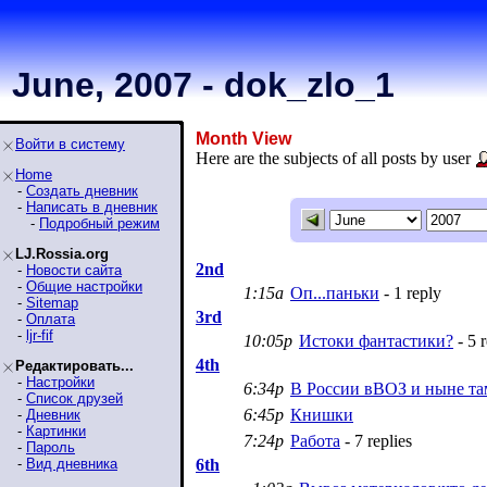
June, 2007 - dok_zlo_1
Month View
Войти в систему
Here are the subjects of all posts by user
Home
-
Создать дневник
-
Написать в дневник
-
Подробный режим
LJ.Rossia.org
2nd
-
Новости сайта
-
Общие настройки
1:15a
Оп...паньки
- 1 reply
-
Sitemap
3rd
-
Оплата
-
ljr-fif
10:05p
Истоки фантастики?
- 5 r
4th
Редактировать...
-
Настройки
6:34p
В России вВОЗ и ныне там
-
Список друзей
6:45p
Книшки
-
Дневник
-
Картинки
7:24p
Работа
- 7 replies
-
Пароль
-
Вид дневника
6th