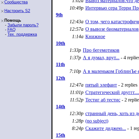
1:02a
Вывоз материалов:что де
Сообщества
10:49p
Интервью сера Терри Пр
Настроить S2
9th
Помощь
12:43a
О том, чего катастрофич
-
Забыли пароль?
12:57a
О вывозе биоматериалов
-
FAQ
-
Тех. поддержка
1:14a
Книжное
10th
1:33p
Про бегемотиков
1:37p
А я думал, врут...
- 4 replie
11th
7:10p
А в маленьком ГоблинЪе 
12th
12:47a
пятый элефант
- 2 replies
11:01p
Стратегический друггг...
11:52p
Тестиг аб тестис
- 2 replie
14th
12:30p
странный день, хоть из д
1:28p
(no subject)
8:24p
Скажите диджею...
- 1 re
15th