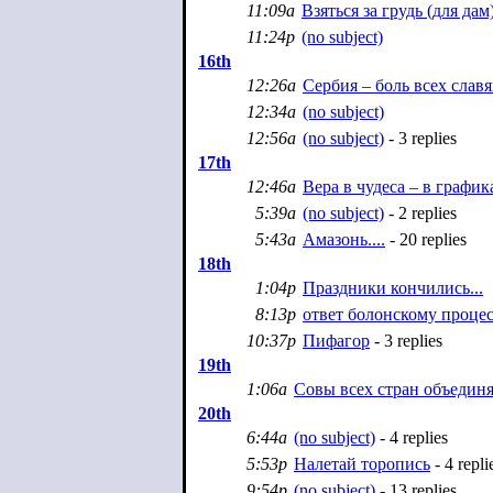
11:09a
Взяться за грудь (для дам
11:24p
(no subject)
16th
12:26a
Сербия – боль всех славя
12:34a
(no subject)
12:56a
(no subject)
- 3 replies
17th
12:46a
Вера в чудеса – в график
5:39a
(no subject)
- 2 replies
5:43a
Амазонь....
- 20 replies
18th
1:04p
Праздники кончились...
8:13p
ответ болонскому процесс
10:37p
Пифагор
- 3 replies
19th
1:06a
Совы всех стран объедин
20th
6:44a
(no subject)
- 4 replies
5:53p
Налетай торопись
- 4 repli
9:54p
(no subject)
- 13 replies