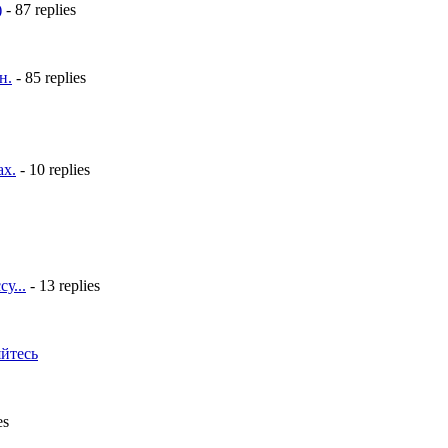
)
- 87 replies
н.
- 85 replies
ах.
- 10 replies
у...
- 13 replies
яйтесь
es