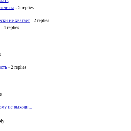
лать
атчетта
- 5 replies
ески не хватает
- 2 replies
- 4 replies
s
есть
- 2 replies
.
s
ому не выходи...
ply