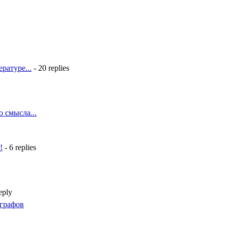
ратуре...
- 20 replies
 смысла...
!
- 6 replies
eply
графов