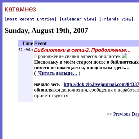
катамнез
[Most Recent Entries]
[Calendar View]
[Friends View]
Sunday, August 19th, 2007
Time
Event
11:08a
Библиотеки в сети-2. Продолжение…
Продолжение свалки адресов библиотек
Поскольку в моём старом посте о библиотека
ничего не помещается, продолжим здесь…
(
Читать дальше…
)
начало зесь -
http://dok-zlo.livejournal.com/84337
обновлятся
дополнения, сообщения о неработа
приветствуются
<< Previous Da