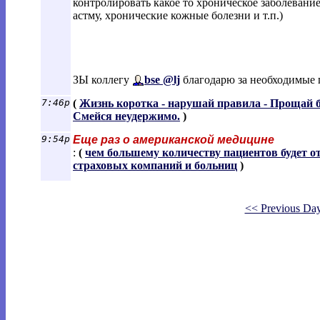
контролировать какое то хроническое заболевани
астму, хронические кожные болезни и т.п.)
ЗЫ коллегу
bse @lj
благодарю за необходимые 
7:46p
(
Жизнь коротка - нарушай правила - Прощай б
Смейся неудержимо.
)
9:54p
Еще раз о американской медицине
:
(
чем большему количеству пациентов будет о
страховых компаний и больниц
)
<< Previous Da