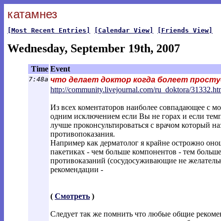
катамнез
[Most Recent Entries]
[Calendar View]
[Friends View]
Wednesday, September 19th, 2007
Time
Event
7:48a
что делает доктор когда болеет прост
http://community.livejournal.com/ru_dok
tora/31332.ht
Из всех коментаторов наиболее совпадающее с мо
одним исключением если Вы не горах и если тем
лучше проконсультироваться с врачом который н
противопоказания.
Например как дерматолог я крайне острожно оно
пакетиках - чем больше компонентов - тем больш
противоказаний (сосудосуживающие не желательны
рекомендации -
(
Смотреть
)
Следует так же помнить что любые общие рекоме