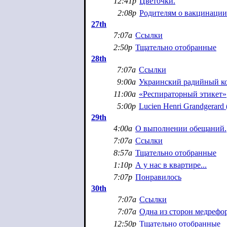
12:41p
Цветочки.
2:08p
Родителям о вакцинации
27th
7:07a
Ссылки
2:50p
Тщательно отобранные
28th
7:07a
Ссылки
9:00a
Украинский радийный к
11:00a
«Респираторный этикет»
5:00p
Lucien Henri Grandgerard
29th
4:00a
О выполнении обещаний.
7:07a
Ссылки
8:57a
Тщательно отобранные
1:10p
А у нас в квартире...
7:07p
Понравилось
30th
7:07a
Ссылки
7:07a
Одна из сторон медрефо
12:50p
Тщательно отобранные