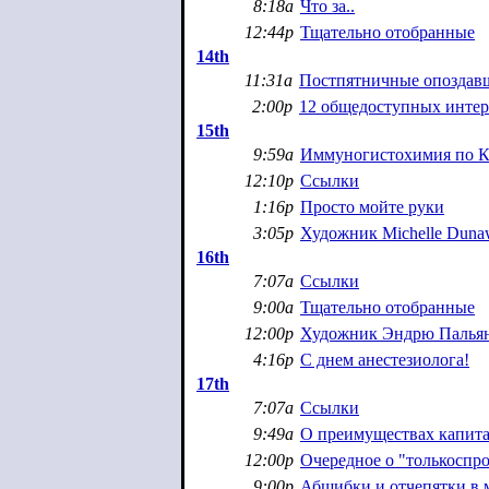
8:18a
Что за..
12:44p
Тщательно отобранные
14th
11:31a
Постпятничные опоздав
2:00p
12 общедоступных интер
15th
9:59a
Иммуногистохимия по 
12:10p
Ссылки
1:16p
Просто мойте руки
3:05p
Художник Michelle Duna
16th
7:07a
Ссылки
9:00a
Тщательно отобранные
12:00p
Художник Эндрю Палья
4:16p
С днем анестезиолога!
17th
7:07a
Ссылки
9:49a
О преимуществах капитал
12:00p
Очередное о "толькоспр
9:00p
Абшибки и отчепятки в