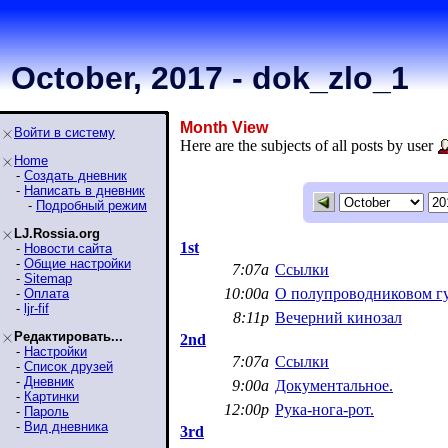
October, 2017 - dok_zlo_1
Month View
Войти в систему
Here are the subjects of all posts by user
Home
-
Создать дневник
-
Написать в дневник
-
Подробный режим
LJ.Rossia.org
1st
-
Новости сайта
-
Общие настройки
7:07a
Ссылки
-
Sitemap
10:00a
О полупроводниковом г
-
Оплата
-
ljr-fif
8:11p
Вечерний кинозал
Редактировать...
2nd
-
Настройки
7:07a
Ссылки
-
Список друзей
-
Дневник
9:00a
Документальное.
-
Картинки
12:00p
Рука-нога-рот.
-
Пароль
-
Вид дневника
3rd