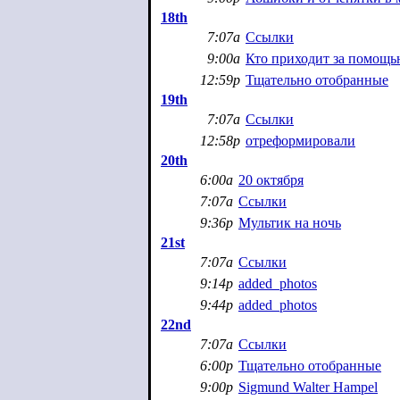
18th
7:07a
Ссылки
9:00a
Кто приходит за помощью
12:59p
Тщательно отобранные
19th
7:07a
Ссылки
12:58p
отреформировали
20th
6:00a
20 октября
7:07a
Ссылки
9:36p
Мультик на ночь
21st
7:07a
Ссылки
9:14p
added_photos
9:44p
added_photos
22nd
7:07a
Ссылки
6:00p
Тщательно отобранные
9:00p
Sigmund Walter Hampel