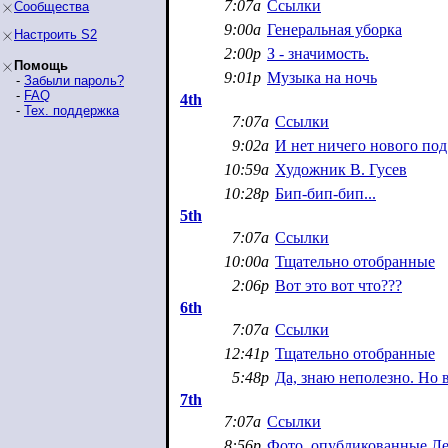
7:07a
Ссылки
Сообщества
9:00a
Генеральная уборка
Настроить S2
2:00p
З - значимость.
Помощь
9:01p
Музыка на ночь
-
Забыли пароль?
-
FAQ
4th
-
Тех. поддержка
7:07a
Ссылки
9:02a
И нет ничего нового под.
10:59a
Художник В. Гусев
10:28p
Бип-бип-бип...
5th
7:07a
Ссылки
10:00a
Тщательно отобранные
2:06p
Вот это вот что???
6th
7:07a
Ссылки
12:41p
Тщательно отобранные
5:48p
Да, знаю неполезно. Но 
7th
7:07a
Ссылки
8:56p
Фото, опубликованные Л