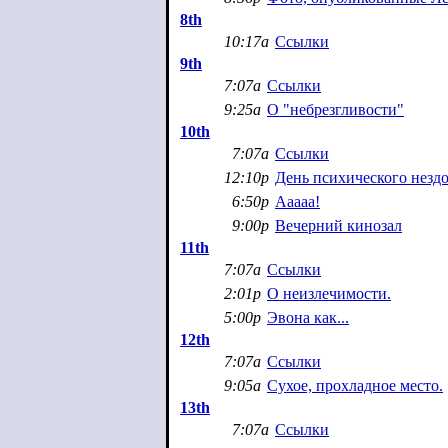
8th
10:17a
Ссылки
9th
7:07a
Ссылки
9:25a
О "небрезгливости"
10th
7:07a
Ссылки
12:10p
День психического нездо
6:50p
Ааааа!
9:00p
Вечерний кинозал
11th
7:07a
Ссылки
2:01p
О неизлечимости.
5:00p
Эвона как...
12th
7:07a
Ссылки
9:05a
Сухое, прохладное место.
13th
7:07a
Ссылки