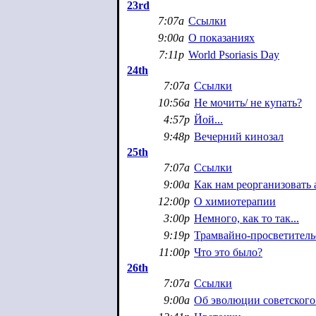
23rd
7:07a
Ссылки
9:00a
О показаниях
7:11p
World Psoriasis Day
24th
7:07a
Ссылки
10:56a
Не мочить/ не купать?
4:57p
Йой...
9:48p
Вечерний кинозал
25th
7:07a
Ссылки
9:00a
Как нам реорганизовать
12:00p
О химиотерапии
3:00p
Немного, как то так...
9:19p
Трамвайно-просветитель
11:00p
Что это было?
26th
7:07a
Ссылки
9:00a
Об эволюции советского 