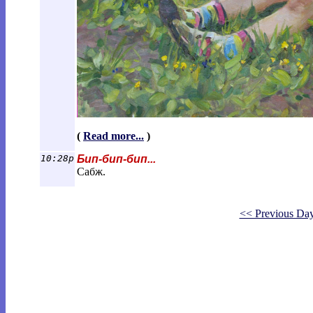
(
Read more...
)
10:28p
Бип-бип-бип...
Сабж.
<< Previous Da