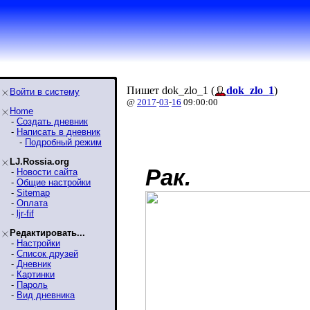
Пишет dok_zlo_1 (
dok_zlo_1
)
Войти в систему
@
2017
-
03
-
16
09:00:00
Home
-
Создать дневник
-
Написать в дневник
-
Подробный режим
LJ.Rossia.org
Рак.
-
Новости сайта
-
Общие настройки
-
Sitemap
-
Оплата
-
ljr-fif
Редактировать...
-
Настройки
-
Список друзей
-
Дневник
-
Картинки
-
Пароль
-
Вид дневника