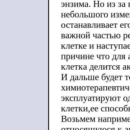
энзима. Но из за
небольшого измен
останавливает ег
важной частью р
клетке и наступа
причине что для
клетка делится а
И дальше будет т
химиотерапевтич
эксплуатируют од
клетки,ее способ
Возьмем наприме
относящуюся к а