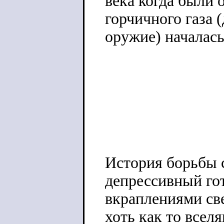
века когда были 
горчичного газа 
оружие) началась
История борьбы 
депрессивный го
вкраплениями све
хоть как то всел