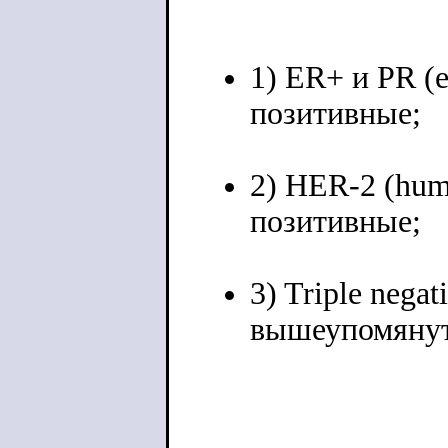
1) ER+ и PR (e
позитивные;
2) HER-2 (huma
позитивные;
3) Triple nega
вышеупомянут