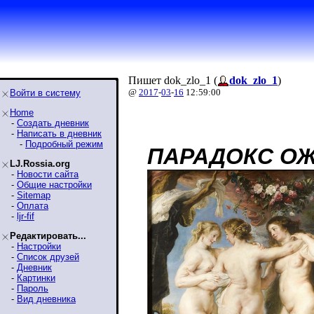
Пишет dok_zlo_1 (
dok_zlo_1
)
@
2017
-
03
-
16
12:59:00
Войти в систему
Home
-
Создать дневник
-
Написать в дневник
-
Подробный режим
ПАРАДОКС О
LJ.Rossia.org
-
Новости сайта
-
Общие настройки
-
Sitemap
-
Оплата
-
ljr-fif
Редактировать...
-
Настройки
-
Список друзей
-
Дневник
-
Картинки
-
Пароль
-
Вид дневника