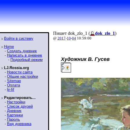
Пишет dok_zlo_1 (
dok_zlo_1
)
@
2017
-
10
-
04
10:59:00
Войти в систему
Home
-
Создать дневник
-
Написать в дневник
Художник В. Гусев
-
Подробный режим
LJ.Rossia.org
-
Новости сайта
-
Общие настройки
-
Sitemap
-
Оплата
-
ljr-fif
Редактировать...
-
Настройки
-
Список друзей
-
Дневник
-
Картинки
-
Пароль
-
Вид дневника