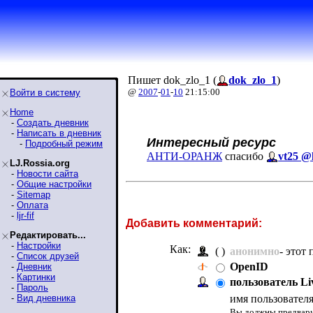
Пишет dok_zlo_1 (
dok_zlo_1
)
@
2007
-
01
-
10
21:15:00
Войти в систему
Home
-
Создать дневник
-
Написать в дневник
Интересный ресурс
-
Подробный режим
АНТИ-ОРАНЖ
спасибо
vt25 @l
LJ.Rossia.org
-
Новости сайта
-
Общие настройки
-
Sitemap
-
Оплата
-
ljr-fif
Добавить комментарий:
Редактировать...
-
Настройки
Как:
( )
анонимно
- этот
-
Список друзей
OpenID
-
Дневник
-
Картинки
пользователь Li
-
Пароль
-
Вид дневника
имя пользовател
Вы должны предварит