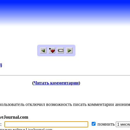
j
(
Читать комментарии
)
 пользователь отключил возможность писать комментарии анони
veJournal.com
я:
помнить
ельно войти в LiveJournal.com