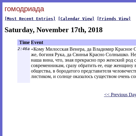
гомодриада
[Most Recent Entries]
[Calendar View]
[Friends View]
Saturday, November 17th, 2018
Time
Event
2:46a
«Кому Милосская Венера, да Владимир Красное С
же, богиня Рука, да Свинья Красно Солнышко. Не
наша вина, что, зная прекрасно про женский род 
современникам, сразу обратить ее, еще женщину
общества, в бородатого представителя человечес
листиком, и солнце оказалось существом очень с
<< Previous Da