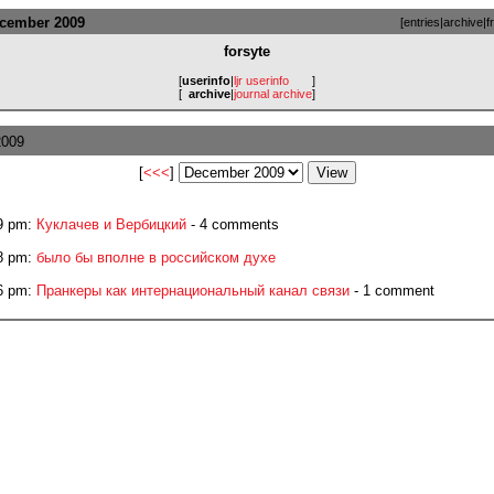
ecember 2009
[
entries
|
archive
|
f
forsyte
[
userinfo
|
ljr userinfo
]
[
archive
|
journal archive
]
2009
[
<<<
]
9 pm:
Куклачев и Вербицкий
- 4 comments
8 pm:
было бы вполне в российском духе
6 pm:
Пранкеры как интернациональный канал связи
- 1 comment