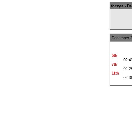
forsyte - D
December 
5th
02:4
7th
02:2
11th
02:3