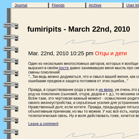
Journal
Friends
Archive
User In
fumiripits - March 22nd, 2010
Mar. 22nd, 2010 10:25 pm
Отцы и дети
Один из нескольких многословных авторов, которых я вообще
выразил в своём
посте
давно занимавшую меня мысль про смы
смены поколений:
"...Так ведь можно додуматься, что и смысл вашей жизни, как
ошибками предков и защита потомков от этих ошибок..."
Правда, в существование рода у всех я
не верю
, уж очень эт
род на поколение (сыновей, отцов, дедов и т. д.), то мозаика 
Всёж-таки, это чертовски важный момент - осмысление роди
своего жизнеустройства, и серъёзные усилия для устранения и
Нравственный долг, если хотите. Правда, предыдущие пятьсо
объективным причинам, но мы то можем. У нас всё есть, напр
телепатическая связь. Ну и воля действовать тоже, хочется ве
Leave a comment