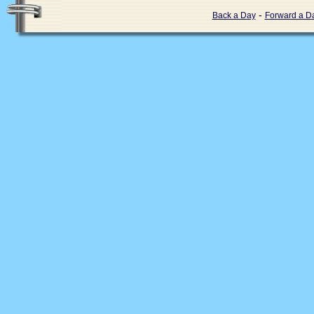
-
Back a Day
Forward a D