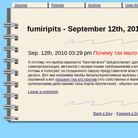
Journal
Friends
Archive
User In
fumiripits - September 12th, 20
Sep. 12th, 2010 03:29 pm
Почему так мало
А потому, что выбор варианта "против всех" предполагает д
самоорганизации, митингов с конкретными требованиями к вла
готовы и голосуют за спущенного сверху представителя власт
делать. Вот как например якобы безальтернативные выборы 
огромной а вот
процент тех кто против
(что собственно и явля
хулиганскими действиями типа порчи бюллетеня) - обычно н
Leave a comment
-
Back a Day
Forward a D