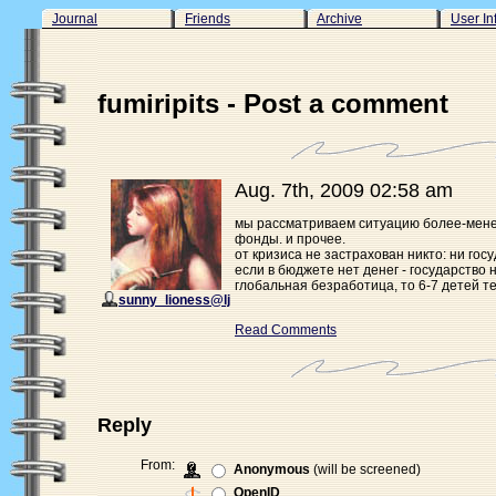
Journal
Friends
Archive
User In
fumiripits - Post a comment
Aug. 7th, 2009 02:58 am
мы рассматриваем ситуацию более-менее
фонды. и прочее.
от кризиса не застрахован никто: ни госу
если в бюджете нет денег - государство 
глобальная безработица, то 6-7 детей те
sunny_lioness@lj
Read Comments
Reply
From:
Anonymous
(will be screened)
OpenID