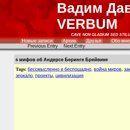
Вадим Да
VERBUM
CAVE NON GLADIUM SED STIL
Новые записи
Архив
Друзья
Обо мне
Previous Entry
Next Entry
6 мифов об Андерсе Беринге Брейвике
Tags:
бессмысленно и беспощадно
,
война миров
,
за
зеркало
,
проекты
,
цивилизация