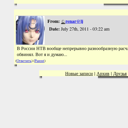
From:
renar@lj
Date:
July 27th, 2011 - 03:22 am
В России НТВ вообще непрерывно разнообразную расчле
обвинял. Вот я и думаю...
(
Ответить
) (
Parent
)
Новые записи
|
Архив
|
Друзья