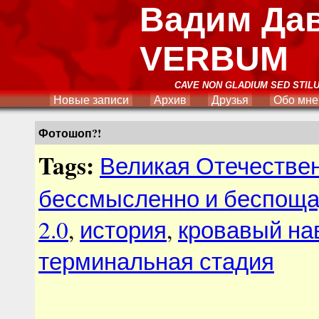
Вадим Да
VERBUM
CAVE NON GLADIUM SED STIL
Новые записи
Архив
Друзья
Обо мне
Фотошоп?!
Tags:
Великая Отечестве
бессмысленно и беспощ
2.0
,
история
,
кровавый на
терминальная стадия