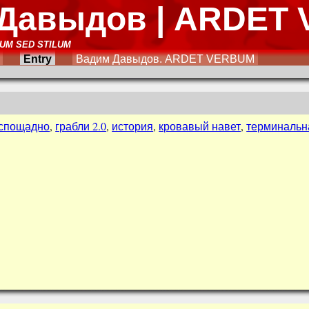
Давыдов | ARDET
UM SED STILUM
Entry
Вадим Давыдов. ARDET VERBUM
еспощадно
,
грабли 2.0
,
история
,
кровавый навет
,
терминальн