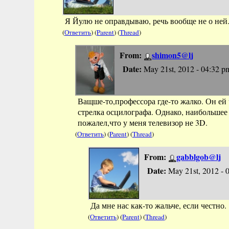
Я Йулю не оправдываю, речь вообще не о ней
(
Ответить
) (
Parent
) (
Thread
)
From:
shimon5@lj
Date:
May 21st, 2012 - 04:32 p
Ващше-то,профессора где-то жалко. Он ей ч
стрелка осцилографа. Однако, наибольшее
пожалел,что у меня телевизор не 3D.
(
Ответить
) (
Parent
) (
Thread
)
From:
gabblgob@lj
Date:
May 21st, 2012 - 
Да мне нас как-то жальче, если честно.
(
Ответить
) (
Parent
) (
Thread
)