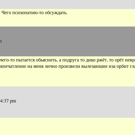
. Чего психопатию-то обсуждать.
m
его-то пытается обьяснить, а подруга то дико ржёт, то орёт нев
 впечатление на меня лично произвели вылезаюшие иза орбит гла
04:37 pm