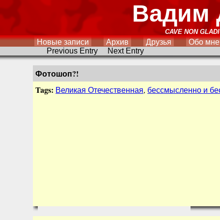
Вадим 
CAVE NON GLADI
Новые записи
Архив
Друзья
Обо мне
Previous Entry
Next Entry
Фотошоп?!
Tags:
Великая Отечественная
,
бессмысленно и б