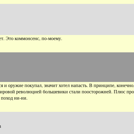
ет. Это коммонсенс, по-моему.
ся и оружие покупал, значит хотел напасть. В принципе, конечно,
мировой революцией большевики стали поосторожней. Плюс пров
 поход ни-ни.
m