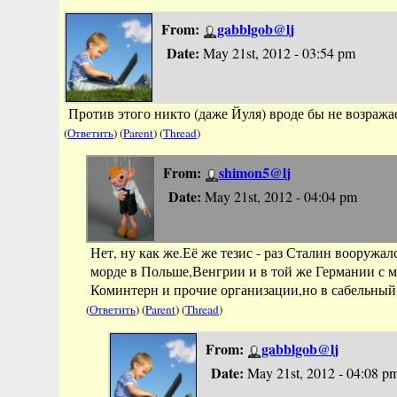
From:
gabblgob@lj
Date:
May 21st, 2012 - 03:54 pm
Против этого никто (даже Йуля) вроде бы не возража
(
Ответить
) (
Parent
) (
Thread
)
From:
shimon5@lj
Date:
May 21st, 2012 - 04:04 pm
Нет, ну как же.Её же тезис - раз Сталин вооружал
морде в Польше,Венгрии и в той же Германии с 
Коминтерн и прочие организации,но в сабельный
(
Ответить
) (
Parent
) (
Thread
)
From:
gabblgob@lj
Date:
May 21st, 2012 - 04:08 p