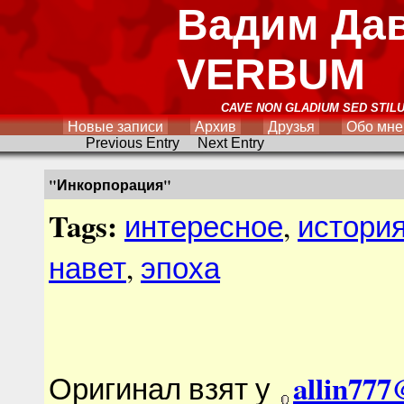
Вадим Да
VERBUM
CAVE NON GLADIUM SED STIL
Новые записи
Архив
Друзья
Обо мне
Previous Entry
Next Entry
"Инкорпорация"
Tags:
интересное
,
истори
навет
,
эпоха
allin777
Оригинал взят у