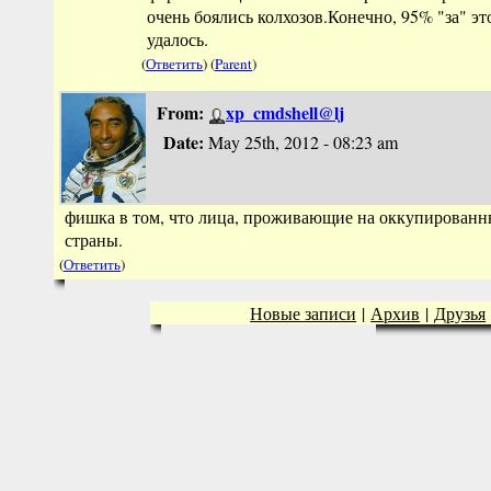
очень боялись колхозов.Конечно, 95% "за" э
удалось.
(
Ответить
) (
Parent
)
From:
xp_cmdshell@lj
Date:
May 25th, 2012 - 08:23 am
фишка в том, что лица, проживающие на оккупированн
страны.
(
Ответить
)
Новые записи
|
Архив
|
Друзья