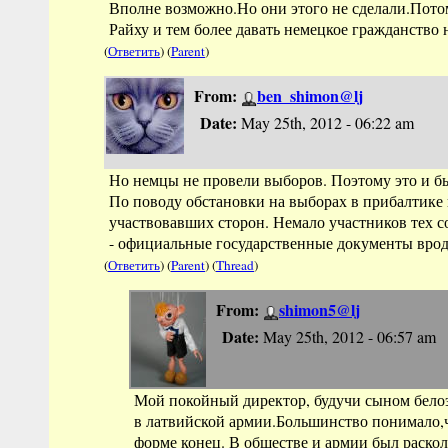
Вполне возможно.Но они этого не сделали.Пото
Райху и тем более давать немецкое гражданство 
(
Ответить
) (
Parent
)
From:
ben_shimon@lj
Date:
May 25th, 2012 - 06:22 am
Но немцы не провели выборов. Поэтому это и б
По поводу обстановки на выборах в прибалтике 
участвовавших сторон. Немало участников тех с
- официальные государственные документы вроде
(
Ответить
) (
Parent
) (
Thread
)
From:
shimon5@lj
Date:
May 25th, 2012 - 06:57 am
Мой покойный директор, будучи сыном бело
в латвийской армии.Большинство понимало,
форме конец. В обшестве и армии был раскол