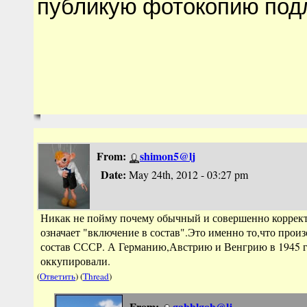
публикую фотокопию под
From:
shimon5@lj
Date:
May 24th, 2012 - 03:27 pm
Никак не пойму почему обычный и совершенно коррект
означает "включение в состав".Это именно то,что прои
состав СССР. А Германию,Австрию и Венгрию в 1945 го
оккупировали.
(
Ответить
) (
Thread
)
From:
gabblgob@lj