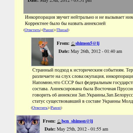
Инкорпорация звучит нейтрально и не вызывает ник
Корректнее было бы назвать аннексией
(
Ответить
) (
Parent
) (
Thread
)
From:
shimon5@lj
Date:
May 26th, 2012 - 01:40 am
Странный подход к историческим событиям. Тер
различаете на слух слова:окупация, инкорпорац
Напомню,что СССР был федеральным государств
состава. Аннексирована была Восточная Прусс
говорить об аннексии Зап.Украины,Зап.Белорусси
статус существовавший в составе Украины Мол
(
Ответить
) (
Parent
)
From:
ben_shimon@lj
Date:
May 25th, 2012 - 01:55 am