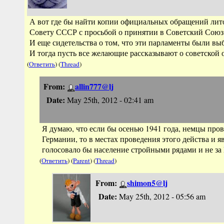
А вот где бы найти копии официальных обращений лито
Совету СССР с просьбой о принятии в Советский Союз
И еще сидетельства о том, что эти парламенты были в
И тогда пусть все желающие рассказывают о советской
(
Ответить
) (
Thread
)
From:
allin777@lj
Date:
May 25th, 2012 - 02:41 am
Я думаю, что если бы осенью 1941 года, немцы про
Германии, то в местах проведения этого действа и 
голосовало бы население стройными рядами и не за
(
Ответить
) (
Parent
) (
Thread
)
From:
shimon5@lj
Date:
May 25th, 2012 - 05:56 am