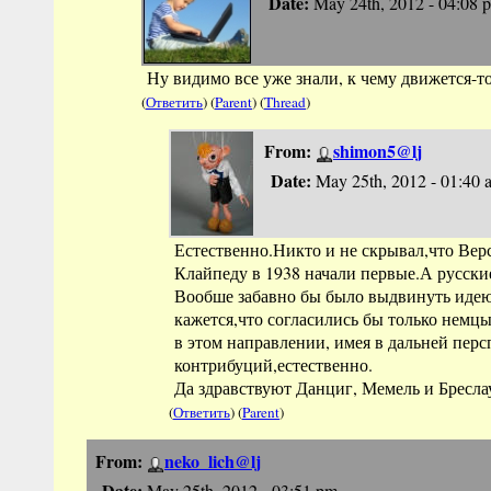
Date:
May 24th, 2012 - 04:08 
Ну видимо все уже знали, к чему движется-то
(
Ответить
) (
Parent
) (
Thread
)
From:
shimon5@lj
Date:
May 25th, 2012 - 01:40 
Естественно.Никто и не скрывал,что Вер
Клайпеду в 1938 начали первые.А русски
Вообше забавно бы было выдвинуть идею
кажется,что согласились бы только немц
в этом направлении, имея в дальней перс
контрибуций,естественно.
Да здравствуют Данциг, Мемель и Бресла
(
Ответить
) (
Parent
)
From:
neko_lich@lj
Date:
May 25th, 2012 - 03:51 pm