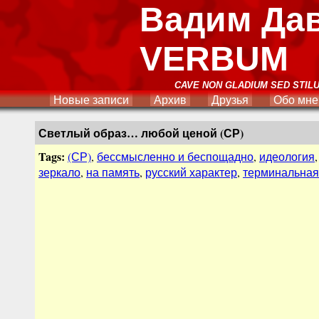
Вадим Да
VERBUM
CAVE NON GLADIUM SED STIL
Новые записи
Архив
Друзья
Обо мне
Светлый образ… любой ценой (СР)
Tags:
(СР)
,
бессмысленно и беспощадно
,
идеология
зеркало
,
на память
,
русский характер
,
терминальная