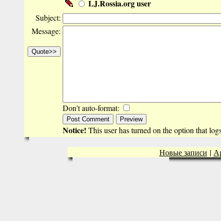
LJ.Rossia.org user
Subject:
Message:
Don't auto-format:
Notice!
This user has turned on the option that lo
Новые записи
|
А