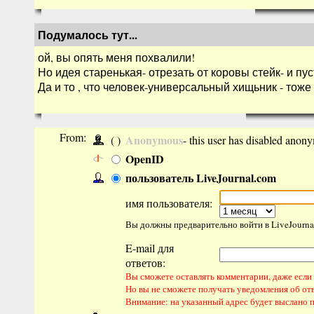
Подумалось тут...
ой, вы опять меня похвалили!
Но идея старенькая- отрезать от коровы стейк- и пус
Да и то , что человек-универсальный хищьник - тоже 
From:
Anonymous
( )
- this user has disabled anon
OpenID
пользователь LiveJournal.com
имя пользователя:
Вы должны предварительно войти в LiveJourna
E-mail для
ответов:
Вы сможете оставлять комментарии, даже если н
Но вы не сможете получать уведомления об от
Внимание: на указанный адрес будет выслано 