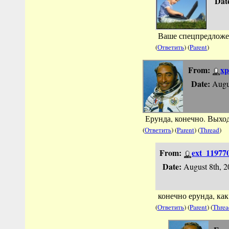
Dat
Ваше спецпредложен
(
Ответить
) (
Parent
)
From:
xp
Date:
Augu
Ерунда, конечно. Выхо
(
Ответить
) (
Parent
) (
Thread
)
From:
ext_11977
Date:
August 8th, 2
конечно ерунда, как
(
Ответить
) (
Parent
) (
Threa