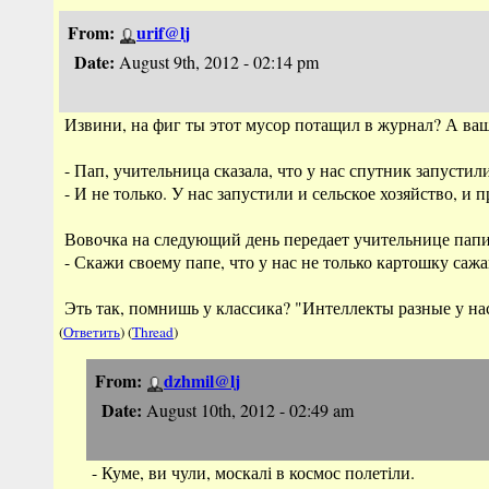
From:
urif@lj
Date:
August 9th, 2012 - 02:14 pm
Извини, на фиг ты этот мусор потащил в журнал? А ва
- Пап, учительница сказала, что у нас спутник запустил
- И не только. У нас запустили и сельское хозяйство, и 
Вовочка на следующий день передает учительнице пап
- Скажи своему папе, что у нас не только картошку саж
Эть так, помнишь у классика? "Интеллекты разные у нас
(
Ответить
) (
Thread
)
From:
dzhmil@lj
Date:
August 10th, 2012 - 02:49 am
- Куме, ви чули, москалі в космос полетіли.