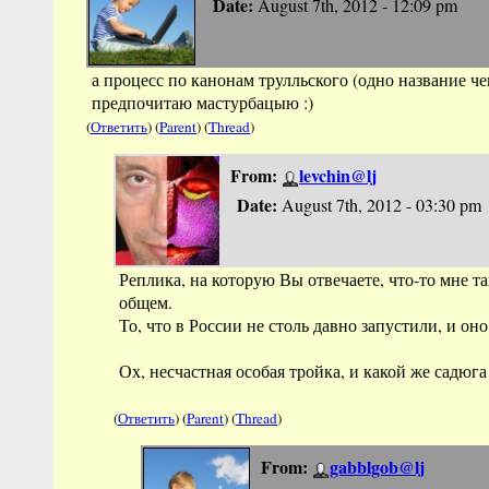
Date:
August 7th, 2012 - 12:09 pm
а процесс по канонам трулльского (одно название чего
предпочитаю мастурбацыю :)
(
Ответить
) (
Parent
) (
Thread
)
From:
levchin@lj
Date:
August 7th, 2012 - 03:30 pm
Реплика, на которую Вы отвечаете, что-то мне так
общем.
То, что в России не столь давно запустили, и он
Ох, несчастная особая тройка, и какой же садюга
(
Ответить
) (
Parent
) (
Thread
)
From:
gabblgob@lj