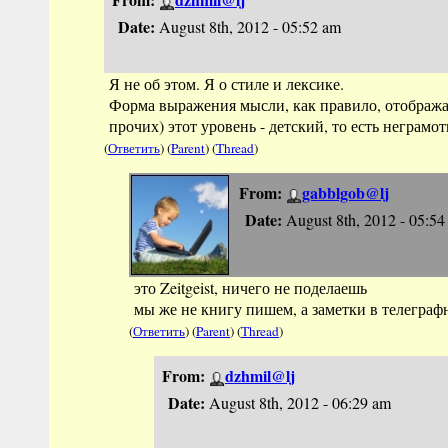
Date:
August 8th, 2012 - 05:52 am
Я не об этом. Я о стиле и лексике.
Форма выражения мысли, как правило, отображае
прочих) этот уровень - детский, то есть неграм
(
Ответить
) (
Parent
) (
Thread
)
From:
gabblgob@lj
Date:
August 8th, 2012 - 05:54
это Zeitgeist, ничего не поделаешь
мы же не книгу пишем, а заметки в телеграф
(
Ответить
) (
Parent
) (
Thread
)
From:
dzhmil@lj
Date:
August 8th, 2012 - 06:29 am