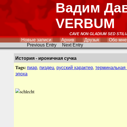
Вадим Да
VERBUM
CAVE NON GLADIUM SED STIL
Новые записи
Архив
Друзья
Обо мне
Previous Entry
Next Entry
История - ироничная сучка
Tags:
пиар
,
пиздец
,
русский характер
,
терминальная 
эпоха