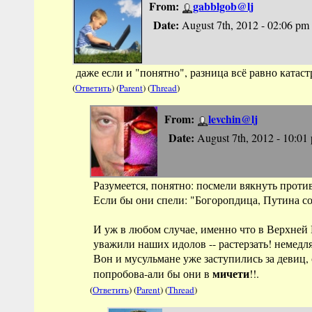
From:
gabblgob@lj
Date:
August 7th, 2012 - 02:06 pm
даже если и "понятно", разница всё равно катаст
(
Ответить
) (
Parent
) (
Thread
)
From:
levchin@lj
Date:
August 7th, 2012 - 10:01
Разумеется, понятно: посмели вякнуть проти
Если бы они спели: "Богоропдица, Путина сох
И уж в любом случае, именно что в Верхней 
уважили наших идолов -- растерзать! немедля
Вон и мусульмане уже заступились за девиц
мичети
попробова-али бы они в
!!.
(
Ответить
) (
Parent
) (
Thread
)