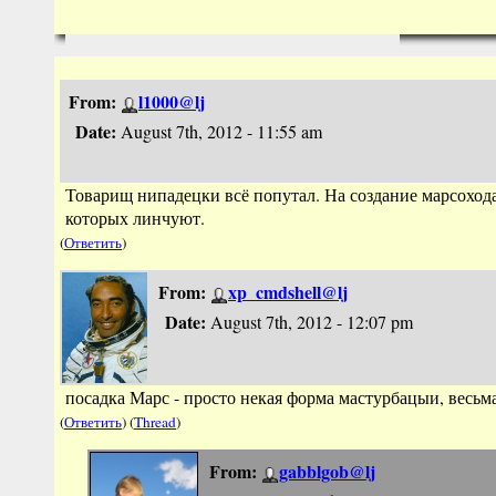
From:
l1000@lj
Date:
August 7th, 2012 - 11:55 am
Товарищ нипадецки всё попутал. На создание марсохода 
которых линчуют.
(
Ответить
)
From:
xp_cmdshell@lj
Date:
August 7th, 2012 - 12:07 pm
посадка Марс - просто некая форма мастурбацыи, весьм
(
Ответить
) (
Thread
)
From:
gabblgob@lj