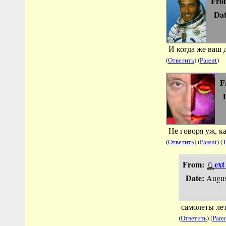
Fro
Dat
И когда же ваш 
(
Ответить
) (
Parent
)
F
Не говоря уж, ка
(
Ответить
) (
Parent
) (
T
From:
ex
Date:
Augus
самолеты ле
(
Ответить
) (
Pare