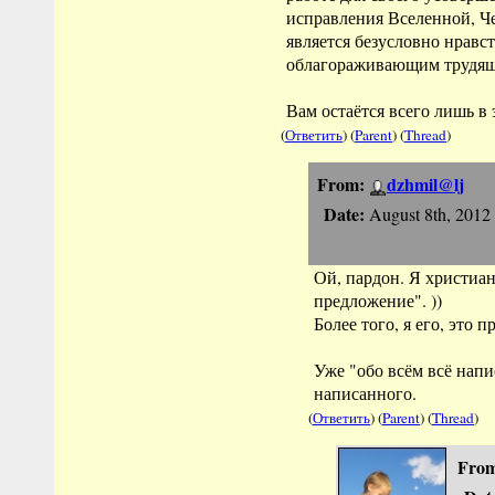
исправления Вселенной, Че
является безусловно нравс
облагораживающим трудяще
Вам остаётся всего лишь в э
(
Ответить
) (
Parent
) (
Thread
)
From:
dzhmil@lj
Date:
August 8th, 2012
Ой, пардон. Я христиан
предложение". ))
Более того, я его, это 
Уже "обо всём всё напи
написанного.
(
Ответить
) (
Parent
) (
Thread
)
Fro