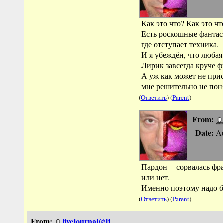
Как это что? Как это чт
Есть роскошные фантаст
где отступает техника.
И я убеждён, что любая
Лирик завсегда круче фи
А уж как может не прис
мне решительно не пон
(
Ответить
) (
Parent
)
From:
Date:
Au
Пардон -- сорвалась фр
или нет.
Именно поэтому надо б
(
Ответить
) (
Parent
)
From:
livejournal@lj