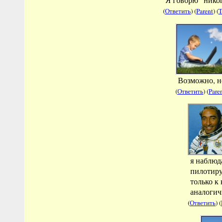
(
Ответить
) (
Parent
) (
T
Возможно, н
(
Ответить
) (
Pare
я наблюд
пилотиру
только к
аналогич
(
Ответить
) (