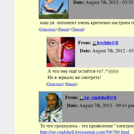
Date:
August 7th, 2012 - 03:3
наш ув. оппонент очень критично настроен
(
Ответить
) (
Parent
) (
Thread
)
From:
levchin@lj
Date:
August 7th, 2012 - 0
А что ему ещё остаётся-то? ;^)))))))
Не в зеркало же смотреть!
(
Ответить
) (
Parent
)
From:
xp_cmdshell@lj
Date:
August 7th, 2012 - 09:43 pm
То что грохнулось - это проявление "электро
http://xp-cmdshell.livejournal.com/3067
00.html