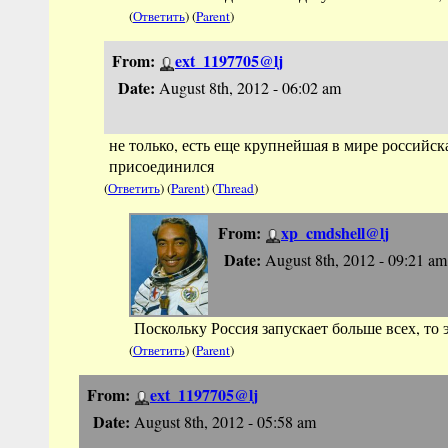
(
Ответить
) (
Parent
)
From:
ext_1197705@lj
Date:
August 8th, 2012 - 06:02 am
не только, есть еще крупнейшая в мире российс
присоединился
(
Ответить
) (
Parent
) (
Thread
)
From:
xp_cmdshell@lj
Date:
August 8th, 2012 - 09:21 am
Поскольку Россия запускает больше всех, то 
(
Ответить
) (
Parent
)
From:
ext_1197705@lj
Date:
August 8th, 2012 - 05:58 am