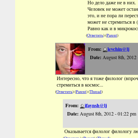
Но дело даже не в них.
Человек не может остан
это, и не пора ли перес
может не стремиться в 
Равно как и в микрокос
(
Ответить
) (
Parent
)
From:
levchin@lj
Date:
August 8th, 2012 
Интересно, что я тоже филолог (впроч
стремиться в космос...
(
Ответить
) (
Parent
) (
Thread
)
From:
ifaynsh@lj
Date:
August 8th, 2012 - 01:22 pm
Оказывается филолог филологу люп