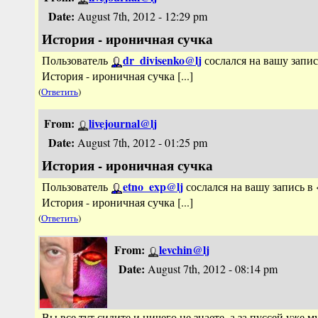
Date:
August 7th, 2012 - 12:29 pm
История - ироничная сучка
dr_divisenko@lj
Пользователь
сослался на вашу запис
История - ироничная сучка [...]
(
Ответить
)
From:
livejournal@lj
Date:
August 7th, 2012 - 01:25 pm
История - ироничная сучка
etno_exp@lj
Пользователь
сослался на вашу запись в 
История - ироничная сучка [...]
(
Ответить
)
From:
levchin@lj
Date:
August 7th, 2012 - 08:14 pm
Вы все тут сидите и ничего не знаете, а за пуссей уже 