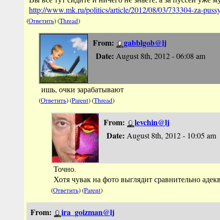
http://www.mk.ru/politics/article/2
012/08/03/733304-za-pussy-
(
Ответить
) (
Thread
)
From:
gabblgob@lj
Date:
August 8th, 2012 - 06:08 am
ишь, очки зарабатывают
(
Ответить
) (
Parent
) (
Thread
)
From:
levchin@lj
Date:
August 8th, 2012 - 10:05 am
Точно.
Хотя чувак на фото выглядит сравнительно адек
(
Ответить
) (
Parent
)
From:
ira_goizman@lj