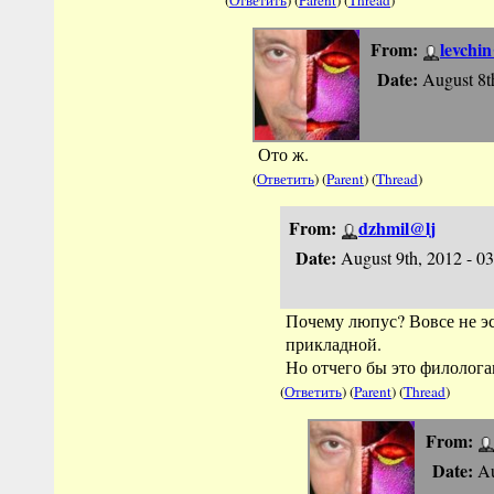
(
Ответить
) (
Parent
) (
Thread
)
From:
levchi
Date:
August 8t
Ото ж.
(
Ответить
) (
Parent
) (
Thread
)
From:
dzhmil@lj
Date:
August 9th, 2012 - 0
Почему люпус? Вовсе не эс
прикладной.
Но отчего бы это филолога
(
Ответить
) (
Parent
) (
Thread
)
From:
Date:
Au