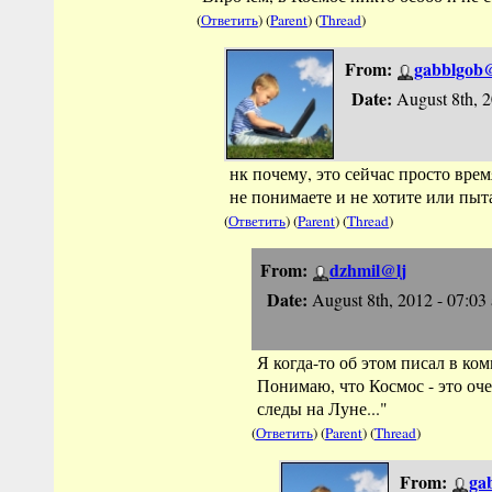
(
Ответить
) (
Parent
) (
Thread
)
From:
gabblgob
Date:
August 8th, 
нк почему, это сейчас просто врем
не понимаете и не хотите или пыта
(
Ответить
) (
Parent
) (
Thread
)
From:
dzhmil@lj
Date:
August 8th, 2012 - 07:03
Я когда-то об этом писал в ко
Понимаю, что Космос - это оч
следы на Луне..."
(
Ответить
) (
Parent
) (
Thread
)
From:
ga