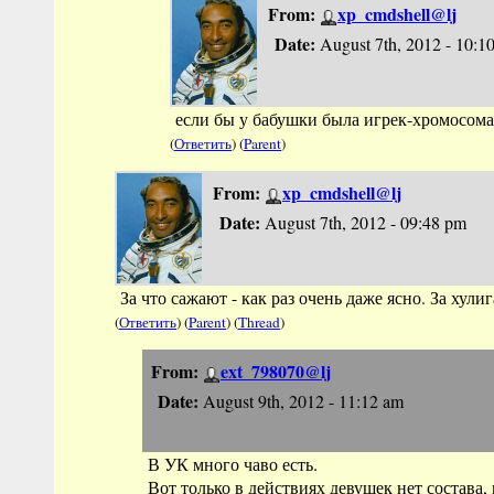
From:
xp_cmdshell@lj
Date:
August 7th, 2012 - 10:1
если бы у бабушки была игрек-хромосома,
(
Ответить
) (
Parent
)
From:
xp_cmdshell@lj
Date:
August 7th, 2012 - 09:48 pm
За что сажают - как раз очень даже ясно. За хулиг
(
Ответить
) (
Parent
) (
Thread
)
From:
ext_798070@lj
Date:
August 9th, 2012 - 11:12 am
В УК много чаво есть.
Вот только в действиях девушек нет состава