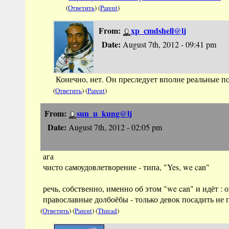
(
Ответить
) (
Parent
)
From:
xp_cmdshell@lj
Date:
August 7th, 2012 - 09:41 pm
Конечно, нет. Он преследует вполне реальные п
(
Ответить
) (
Parent
)
From:
sun_u_kung@lj
Date:
August 7th, 2012 - 02:05 pm
ага
чисто самоудовлетворение - типа, "Yes, we can"
речь, собственно, именно об этом "we can" и идёт :
православные долбоёбы - только девок посадить не 
(
Ответить
) (
Parent
) (
Thread
)