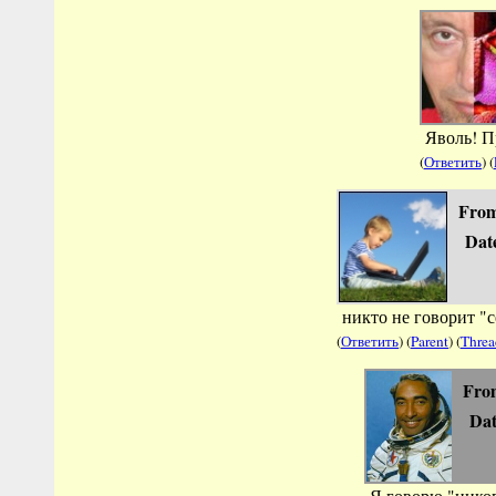
Яволь! П
(
Ответить
) (
Fro
Dat
никто не говорит "с
(
Ответить
) (
Parent
) (
Threa
Fro
Dat
Я говорю "нико