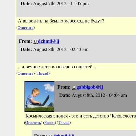
Date:
August 7th, 2012 - 11:05 pm
А вывозить на Землю марсоход не будут?
(
Ответить
)
From:
dzhmil@lj
Date:
August 8th, 2012 - 02:43 am
...и вечное детство юзеров соцсетей...
(
Ответить
) (
Thread
)
From:
gabblgob@lj
Date:
August 8th, 2012 - 04:04 am
Космическая эпопея - это и есть детство Человечеств
(
Ответить
) (
Parent
) (
Thread
)
From:
dzhmil@lj