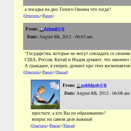
а посадка на дно Тихого Океана что тогда?
(
Ответить
) (
Parent
)
From:
dzhmil@lj
Date:
August 8th, 2012 - 06:03 am
"Государства, которые не могут совладать со своими
США, Россия, Китай и Индия думают, что завоюют 
А граждане, я уверен, думают про этих космонавтов:
(
Ответить
) (
Parent
) (
Thread
)
From:
gabblgob@lj
Date:
August 8th, 2012 - 06:08 am
простите, а кто Вы по образованию?
вопрос на самом деле важный
(
Ответить
) (
Parent
) (
Thread
)