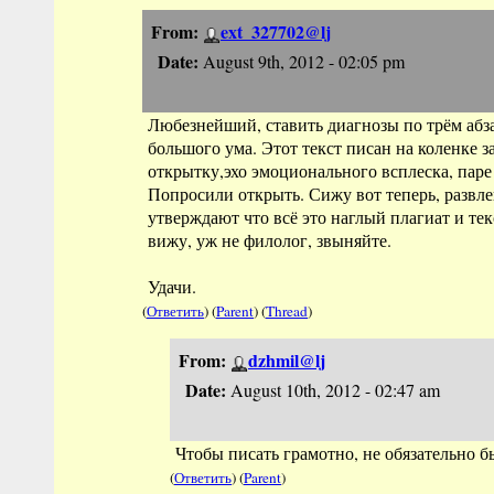
From:
ext_327702@lj
Date:
August 9th, 2012 - 02:05 pm
Любезнейший, ставить диагнозы по трём абза
большого ума. Этот текст писан на коленке за
открытку,эхо эмоционального всплеска, паре
Попросили открыть. Сижу вот теперь, развл
утверждают что всё это наглый плагиат и тек
вижу, уж не филолог, звыняйте.
Удачи.
(
Ответить
) (
Parent
) (
Thread
)
From:
dzhmil@lj
Date:
August 10th, 2012 - 02:47 am
Чтобы писать грамотно, не обязательно 
(
Ответить
) (
Parent
)