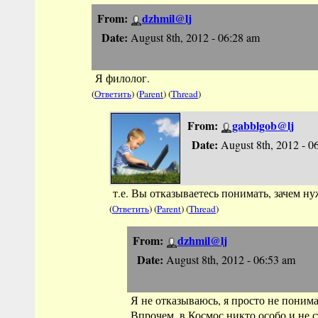
From:
dzhmil@lj
Date:
August 8th, 2012 - 06:28 am
Я филолог.
(
Ответить
) (
Parent
) (
Thread
)
From:
gabblgob@lj
Date:
August 8th, 2012 - 0
т.е. Вы отказываетесь понимать, зачем н
(
Ответить
) (
Parent
) (
Thread
)
From:
dzhmil@lj
Date:
August 8th, 2012 - 06:53 am
Я не отказываюсь, я просто не поним
Впрочем, в Космос никто особо и не с