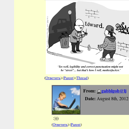
(
Ответить
) (
Parent
) (
Thread
)
From:
gabblgob@lj
Date:
August 8th, 2012
:)))
(
Ответить
) (
Parent
)