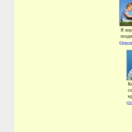
Я хор
поздн
(
Ответи
К
с
н
(
От