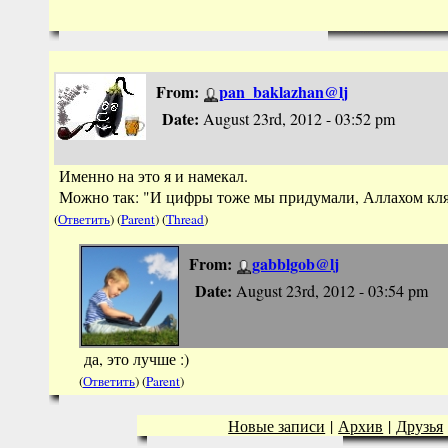
From:
pan_baklazhan@lj
Date:
August 23rd, 2012 - 03:52 pm
Именно на это я и намекал.
Можно так: "И цифры тоже мы придумали, Аллахом кля
(
Ответить
) (
Parent
) (
Thread
)
From:
gabblgob@lj
Date:
August 23rd, 2012 - 03:54 pm
да, это лучше :)
(
Ответить
) (
Parent
)
Новые записи
|
Архив
|
Друзья