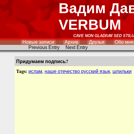
Вадим Да
VERBUM
CAVE NON GLADIUM SED STIL
Новые записи
Архив
Друзья
Обо мне
Previous Entry
Next Entry
Придумаем подпись?
Tags:
ислам
,
наше отечество русский язык
,
шпильки