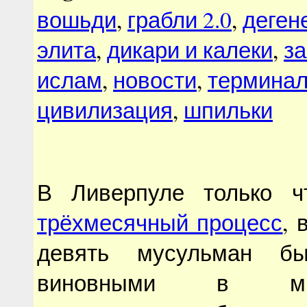
вошьди
,
грабли 2.0
,
деген
элита
,
дикари и калеки
,
з
ислам
,
новости
,
терминал
цивилизация
,
шпильки
В Ливерпуле только ч
трёхмесячный процесс
, 
девять мусульман бы
виновными в мног