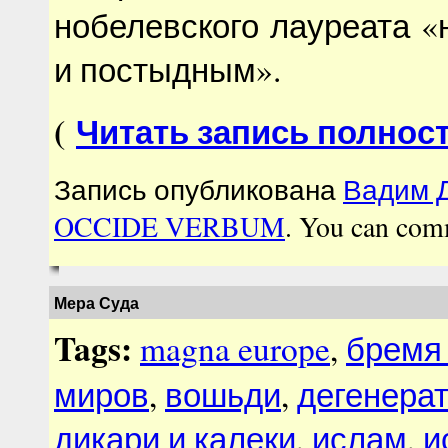
нобелевского лауреата 
и постыдным».
(
Читать запись полнос
Запись опубликована
Вадим Д
OCCIDE VERBUM
. You can com
Мера Суда
Tags:
magna europe
,
бремя
миров
,
вошьди
,
дегенера
дикари и калеки
,
ислам
,
и