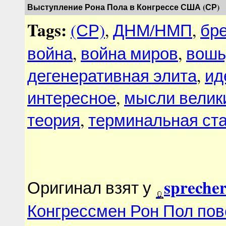
Выступление Рона Пола в Конгрессе США (СР)
Tags:
(СР)
,
ДНМ/НМП
,
бр
война
,
война миров
,
вошь
дегенеративная элита
,
ид
интересное
,
мысли велик
теория
,
терминальная ст
spreche
Оригинал взят у
Конгрессмен Рон Пол пов