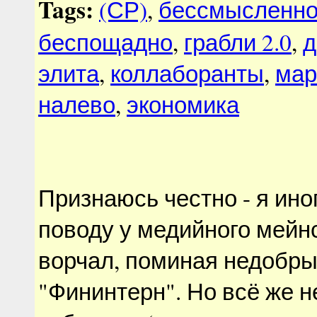
Tags:
(СР)
,
бессмысленно
беспощадно
,
грабли 2.0
,
д
элита
,
коллаборанты
,
мар
налево
,
экономика
Признаюсь честно - я ино
поводу у медийного мейн
ворчал, поминая недобр
"Фининтерн". Но всё же н