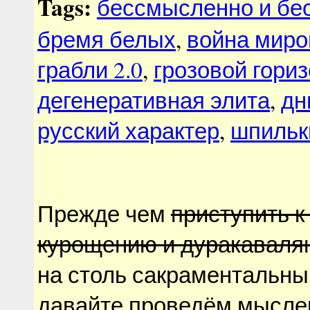
Tags:
бессмысленно и бе
бремя белых
,
война миро
грабли 2.0
,
грозовой гориз
дегенеративная элита
,
дн
русский характер
,
шпильк
Прежде чем
приступить к
курощению и дуракаваля
на столь сакраментальны
давайте проведём мысл