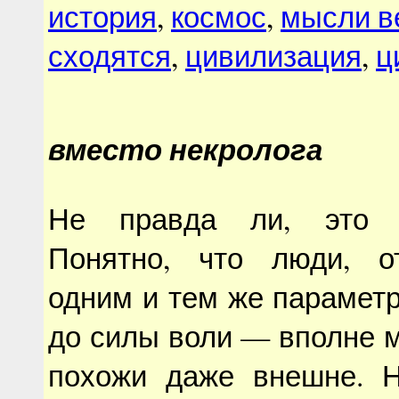
история
,
космос
,
мысли в
сходятся
,
цивилизация
,
ц
вместо некролога
Не правда ли, это п
Понятно, что люди, о
одним и тем же парамет
до силы воли — вполне м
похожи даже внешне. 