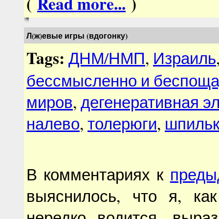
(
Read more...
)
Л(ж)евые игры (вдогонку)
Tags:
ДНМ/НМП
,
Израиль
бессмысленно и беспощ
миров
,
дегенеративная э
налево
,
толерюги
,
шпиль
В комментариях к
преды
выяснилось, что я, ка
нередко водится, выра