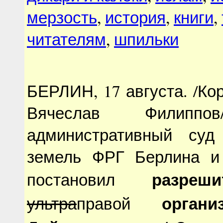
мерзость
,
история
,
книги
,
читателям
,
шпильки
БЕРЛИН, 17 августа. /К
Вячеслав Филиппо
административный суд
земель ФРГ Берлина и
разреш
постановил
организ
ультра
правой