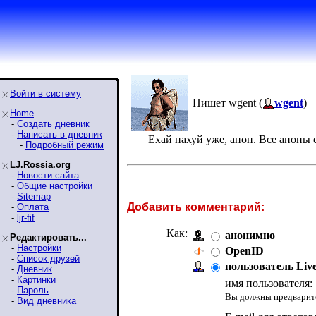
Войти в систему
Пишет wgent (
wgent
)
Home
-
Создать дневник
-
Написать в дневник
Ехай нахуй уже, анон. Все аноны 
-
Подробный режим
LJ.Rossia.org
-
Новости сайта
-
Общие настройки
-
Sitemap
Добавить комментарий:
-
Оплата
-
ljr-fif
Как:
анонимно
Редактировать...
-
Настройки
OpenID
-
Список друзей
пользователь Liv
-
Дневник
-
Картинки
имя пользователя:
-
Пароль
Вы должны предварите
-
Вид дневника