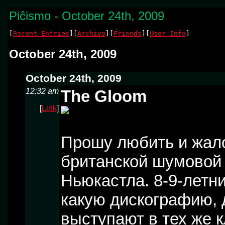
Piĉismo - October 24th, 2009
[
Recent Entries
][
Archive
][
Friends
][
User Info
]
October 24th, 2009
October 24th, 2009
12:32 am
The Gloom
[
Link
]
Прошу любить и жало
британской шумовой
Ньюкастла. 8-9-летн
какую дискографию, 
выступают в тех же к