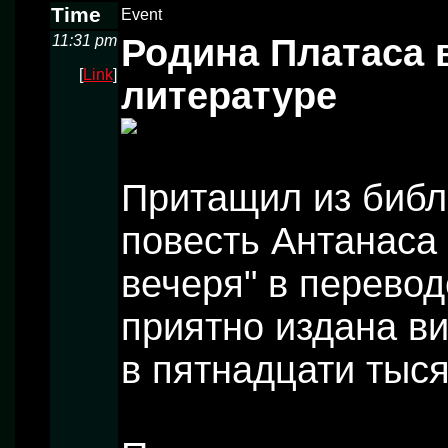
Time
Event
11:31 pm
Родина Платаса 
[
Link
]
литературе
Притащил из библ
повесть Антанаса
вечеря" в перевод
приятно издана ви
в пятнадцати тыся