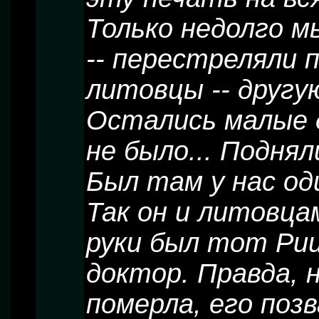
Только недолго м
-- перестреляли 
литовцы -- другу
Остались малые д
не было... Подняли
Был там у нас од
Так он и литовцам
руки был тот Рицк
доктор. Правда, н
померла, его позв