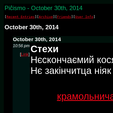
Piĉismo - October 30th, 2014
[
Recent Entries
][
Archive
][
Friends
][
User Info
]
October 30th, 2014
October 30th, 2014
10:56 pm
Стехи
[
Link
]
Нєскончаємий кос
Нє закiнчитца нiяк
крамольнич