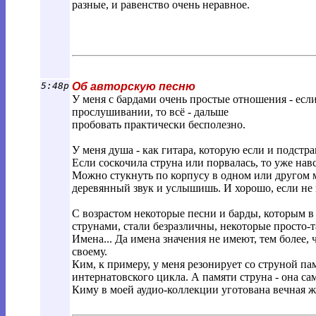
разные, и равенство очень неравное.
5:48p
Об авторскую песню
У меня с бардами очень простые отношения - есл
прослушивании, то всё - дальше
пробовать практически бесполезно.
У меня душа - как гитара, которую если и подстр
Если соскочила струна или порвалась, то уже навс
Можно стукнуть по корпусу в одном или другом ме
деревянный звук и услышишь. И хорошо, если не 
С возрастом некоторые песни и барды, которым 
струнами, стали безразличны, некоторые просто-
Имена... Да имена значения не имеют, тем более, 
своему.
Ким, к примеру, у меня резонирует со струной пам
интернатовского цикла. А памяти струна - она сам
Киму в моей аудио-коллекции уготована вечная ж