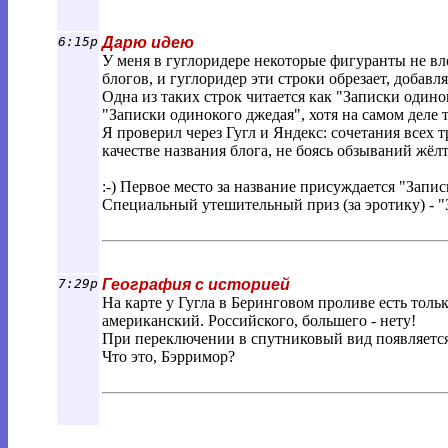
6:15p
Дарю идею
У меня в гуглоридере некоторые фигуранты не в
блогов, и гуглоридер эти строки обрезает, добавл
Одна из таких строк читается как "Записки одинок
"Записки одинокого джедая", хотя на самом деле т
Я проверил через Гугл и Яндекс: сочетания всех т
качестве названия блога, не боясь обзываний жёл
:-) Первое место за название присуждается "Запи
Специальный утешительный приз (за эротику) - "
7:29p
География с историей
На карте у Гугла в Беринговом проливе есть толь
американский. Российского, большего - нету!
При переключении в спутниковый вид появляется
Что это, Бэрримор?