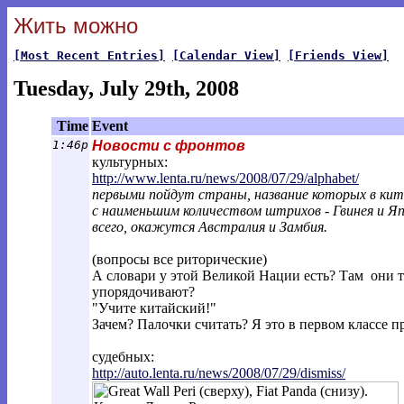
Жить можно
[Most Recent Entries]
[Calendar View]
[Friends View]
Tuesday, July 29th, 2008
Time
Event
1:46p
Новости с фронтов
культурных:
http://www.lenta.ru/news/2008/07/29/alp
habet/
первыми пойдут страны, название которых в кит
с наименьшим количеством штрихов - Гвинея и Яп
всего, окажутся Австралия и Замбия.
(вопросы все риторические)
А словари у этой Великой Нации есть? Там они т
упорядочивают?
"Учите китайский!"
Зачем? Палочки считать? Я это в первом классе п
судебных:
http://auto.lenta.ru/news/2008/07/29/di
smiss/