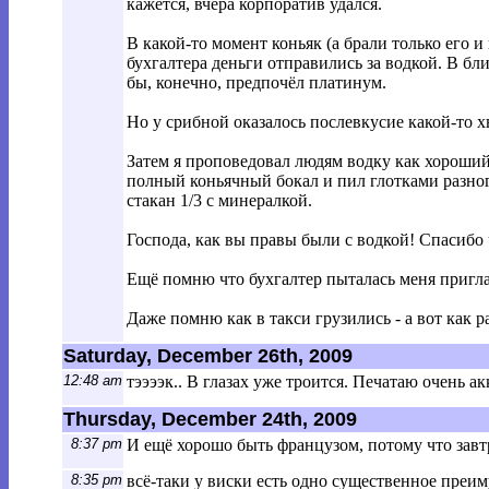
кажется, вчера корпоратив удался.
В какой-то момент коньяк (а брали только его 
бухгалтера деньги отправились за водкой. В бл
бы, конечно, предпочёл платинум.
Но у срибной оказалось послевкусие какой-то
Затем я проповедовал людям водку как хороший
полный коньячный бокал и пил глотками разного
стакан 1/3 с минералкой.
Господа, как вы правы были с водкой! Спасибо
Ещё помню что бухгалтер пыталась меня пригла
Даже помню как в такси грузились - а вот как 
Saturday, December 26th, 2009
12:48 am
тээээк.. В глазах уже троится. Печатаю очень а
Thursday, December 24th, 2009
8:37 pm
И ещё хорошо быть французом, потому что завт
8:35 pm
всё-таки у виски есть одно существенное преим