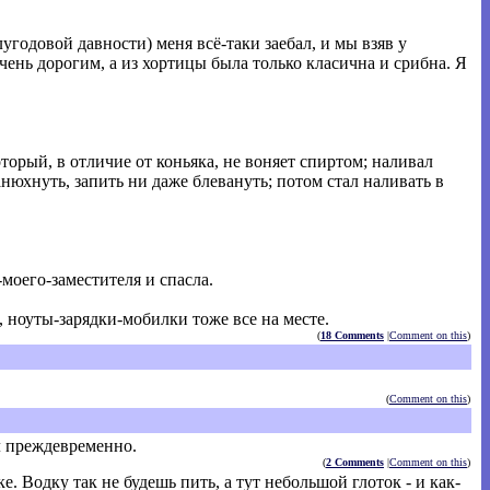
угодовой давности) меня всё-таки заебал, и мы взяв у
чень дорогим, а из хортицы была только класична и срибна. Я
рый, в отличие от коньяка, не воняет спиртом; наливал
нюхнуть, запить ни даже блевануть; потом стал наливать в
моего-заместителя и спасла.
, ноуты-зарядки-мобилки тоже все на месте.
(
18 Comments
|
Comment on this
)
(
Comment on this
)
л преждевременно.
(
2 Comments
|
Comment on this
)
. Водку так не будешь пить, а тут небольшой глоток - и как-