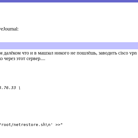
veJournal:
 далёком что и в машзал никого не пошлёшь, заводить cisco vpn c
через этот сервер....
8.76.33 \
/root/netrestore.sh\n' >>"