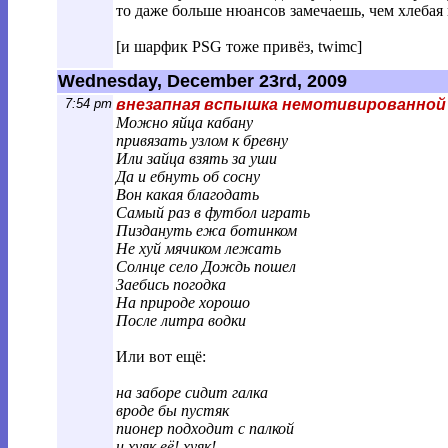
то даже больше нюансов замечаешь, чем хлебая 
[и шарфик PSG тоже привёз, twimc]
Wednesday, December 23rd, 2009
7:54 pm
внезапная вспышка немотивированной
Можно яйца кабану
привязать узлом к бревну
Или зайца взять за уши
Да и ебнуть об сосну
Вон какая благодать
Самый раз в футбол играть
Пиздануть ежа ботинком
Не хуй мячиком лежать
Солнце село Дождь пошел
Заебись погодка
На природе хорошо
После литра водки
Или вот ещё:
на заборе сидит галка
вроде бы пустяк
пионер подходит с палкой
и хуяк её! хуяк!