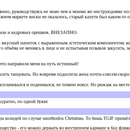
и вино, руководствуясь не знаю чем и моими же инструкциями пол
ижнем маркете виски не оказалось, старый кахети был каким-то о
 хвои и кедровых орешков. ВНЕЗАПНО.
 вкусный напиток с выраженным эстетическим компонентом; кото
 объёма не меняясь в лице и не испытывая позывов закусить, за
 что направили меня на путь истинный!
сить танцевать. Но вовремя подоспела жена почти-совсем-скоро-
расплачивался и поднимался, не помню вовсе. Но рюкзак на месте
ккуратно, по одной букве
ра холидей по случае unorthodox Christmas. То бишь TGIF пришё
ущество - его можно держать во внутреннем кармане в 6oz фляжке