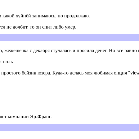
ом какой хуйнёй занимаюсь, но продолжаю.
ел не долбит, то он спит либо умер.
жежешечка с декабря стучалась и просила денег. Но всё равно 
в ноль.
остого бейзик юзера. Куда-то делась моя любимая опция "view all
олет компании Эр-Франс.