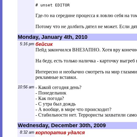
# unset EDITOR
Где-то на середине процесса я ловлю себя на т
Потому что не долбить дятел не может. Если дят
Monday, January 4th, 2010
5:16 pm
бейсик
Пейд закончился ВНЕЗАПНО. Хотя вру конечно, 
На беду, есть только наличка - карточку выгреб 
Интересно и необычно смотреть на мир глазами пр
рекламные вставки.
10:56 am
- Какой сегодня день?
- Понедельник
- Как погода?
- С утра был дождь
- А вообще, в мире что происходит?
- Стабильности нет. Террористы захватили сам
Wednesday, December 30th, 2009
8:32 am
корпоратив удался