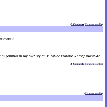
(
2 Comments
|
Comment on this
)
внезапно.
 journals in my own style". И самое главное - везде какие-то
(
8 Comments
|
Comment on this
)
(
Comment on this
)