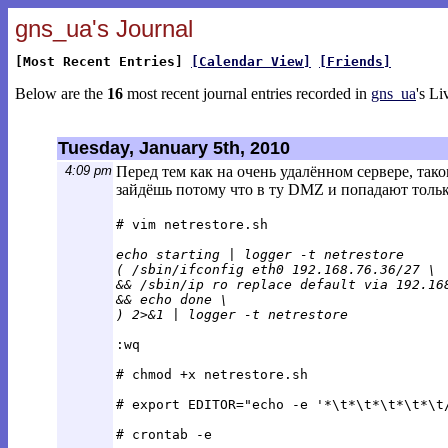
gns_ua's Journal
[Most Recent Entries]
[Calendar View]
[Friends]
Below are the
16
most recent journal entries recorded in
gns_ua
's Li
Tuesday, January 5th, 2010
4:09 pm
Перед тем как на очень удалённом сервере, таком
зайдёшь потому что в ту DMZ и попадают только 
# vim netrestore.sh
echo starting | logger -t netrestore
( /sbin/ifconfig eth0 192.168.76.36/27 \
&& /sbin/ip ro replace default via 192.16
&& echo done \
) 2>&1 | logger -t netrestore
:wq
# chmod +x netrestore.sh
# export EDITOR="echo -e '*\t*\t*\t*\t*\t
# crontab -e