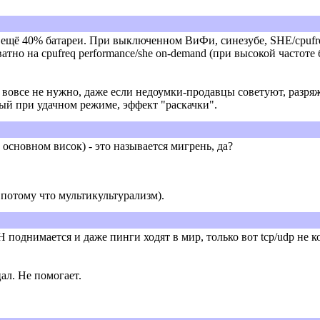
ив ещё 40% батареи. При выключенном ВиФи, синезубе, SHE/cpufr
тно на cpufreq performance/she on-demand (при высокой частоте 
 вовсе не нужно, даже если недоумки-продавцы советуют, разряжа
й при удачном режиме, эффект "раскачки".
основном висок) - это называется мигрень, да?
 потому что мультикультурализм).
 поднимается и даже пинги ходят в мир, только вот tcp/udp не 
ал. Не помогает.