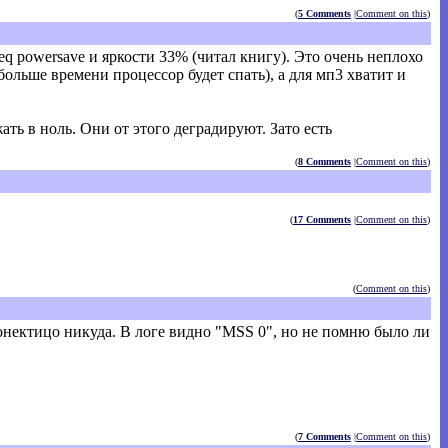
(
5 Comments
|
Comment on this
)
eq powersave и яркости 33% (читал книгу). Это очень неплохо
больше времени процессор будет спать), а для мп3 хватит и
ть в ноль. Они от этого деградируют. Зато есть
(
8 Comments
|
Comment on this
)
(
17 Comments
|
Comment on this
)
(
Comment on this
)
конектицо никуда. В логе видно "MSS 0", но не помню было ли
(
7 Comments
|
Comment on this
)