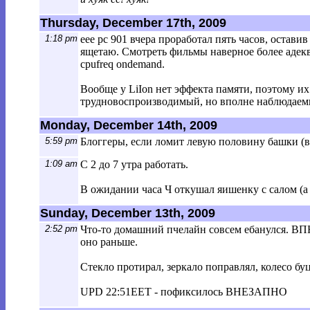
Thursday, December 17th, 2009
1:18 pm
eee pc 901 вчера проработал пять часов, остав
ящетаю. Смотреть фильмы наверное более адеква
cpufreq ondemand.
Вообще у LiIon нет эффекта памяти, поэтому их
трудновоспроизводимый, но вполне наблюдаемы
Monday, December 14th, 2009
5:59 pm
Блоггеры, если ломит левую половину башки (в 
1:09 am
С 2 до 7 утра работать.
В ожидании часа Ч откушал яишенку с салом (а
Sunday, December 13th, 2009
2:52 pm
Что-то домашний пчелайн совсем ебанулся. ВПН
оно раньше.
Стекло протирал, зеркало поправлял, колесо буц
UPD 22:51EET - пофиксилось ВНЕЗАПНО