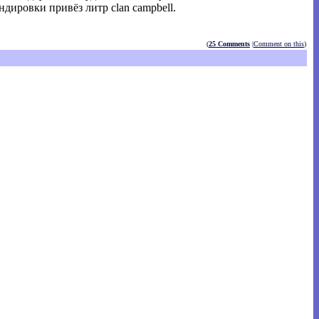
дировки привёз литр clan campbell.
(
25 Comments
|
Comment on this
)