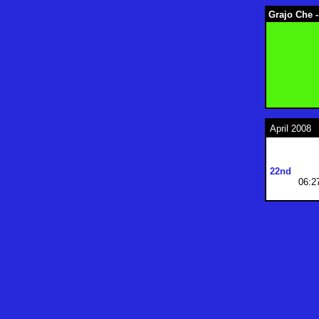
Grajo Che -
April 2008
22nd
06:2