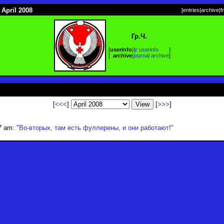
 April 2008
[
entries
|
archive
|
f
Гр.Ч.
[
userinfo
|
ljr userinfo
]
[
archive
|
journal archive
]
[
<<<
]
[
>>>
]
7 am:
"Во-вторых, там есть фуллерены, и они работают!"