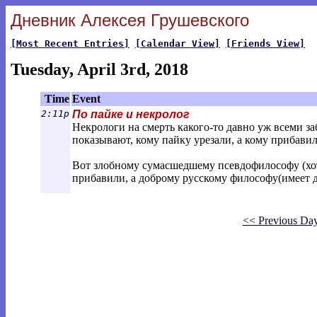
Дневник Алексея Грушевского
[Most Recent Entries]
[Calendar View]
[Friends View]
Tuesday, April 3rd, 2018
Time
Event
2:11p
По пайке и некролог
Некрологи на смерть какого-то давно уж всеми за
показывают, кому пайку урезали, а кому прибавили,
Вот злобному сумасшедшему псевдофилософу (хо
прибавили, а доброму русскому философу(имеет 
<< Previous Da