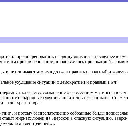
ротеста против реновации, выдвинувшимися в последнее время.
митинга против реновации, продолжилось провокацией - срывом
-то не понимают что ими должен править навальный и живут се
нальное ухудшение ситуации с демократией и правами в РФ.
ртнёрами, заключается соглашение о совместном митинге и в са
ся портить народные гуляния аполитичных «ватников». Совмес
и – конкурент и враг.
тинг , и потому беспрепятственно собранные банды поднавальн
ставят мирных людей на Тверской в опасную ситуацию. Тверск
 сужена, там ямы, траншеи….