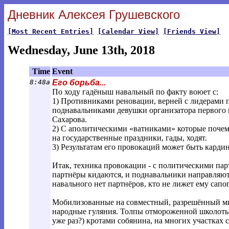
Дневник Алексея Грушевского
[Most Recent Entries]
[Calendar View]
[Friends View]
Wednesday, June 13th, 2018
Time
Event
8:48a
Его борьба...
По ходу гадёныш навальный по факту воюет с:
1) Противниками реновации, верней с лидерами п
поднавальниками девушки организатора первого 
Сахарова.
2) С аполитическими «ватниками» которые почему
на государственные праздники, гады, ходят.
3) Результатам его провокаций может быть карди
Итак, техника провокации - с политическими па
партнёры кидаются, и поднавальники направляют
навального нет партнёров, кто не лижет ему сапог
Мобилизованные на совместный, разрешённый ми
народные гуляния. Толпы отмороженной школоты 
уже раз?) кротами собянина, на многих участках