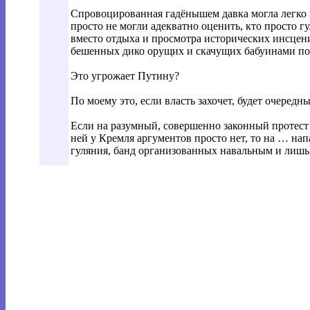
Спровоцированная гадёнышем давка могла легко 
просто не могли адекватно оценить, кто просто г
вместо отдыха и просмотра исторических инсценир
бешенных дико орущих и скачущих бабуинами по
Это угрожает Путину?
По моему это, если власть захочет, будет очеред
Если на разумный, совершенно законный протест
ней у Кремля аргументов просто нет, то на … н
гуляния, банд организованных навальным и лишь ч