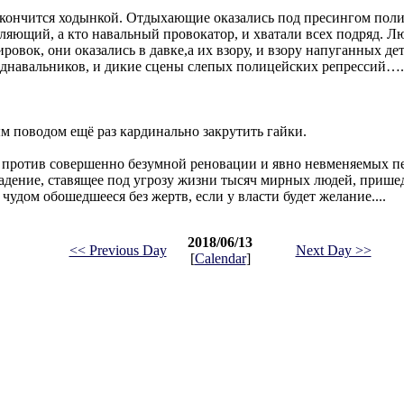
кончится ходынкой. Отдыхающие оказались под пресингом поли
уляющий, а кто навальный провокатор, и хватали всех подряд. Л
овок, они оказались в давке,а их взору, и взору напуганных дет
днавальников, и дикие сцены слепых полицейских репрессий….
ным поводом ещё раз кардинально закрутить гайки.
 против совершенно безумной реновации и явно невменяемых п
ападение, ставящее под угрозу жизни тысяч мирных людей, приш
удом обошедшееся без жертв, если у власти будет желание....
2018/06/13
<< Previous Day
Next Day >>
[
Calendar
]