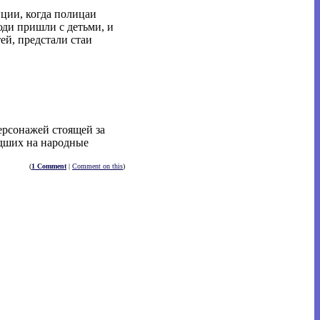
ции, когда полицаи
юди пришли с детьми, и
ей, предстали стаи
ерсонажей стоящей за
едших на народные
(
1 Comment
|
Comment on this
)