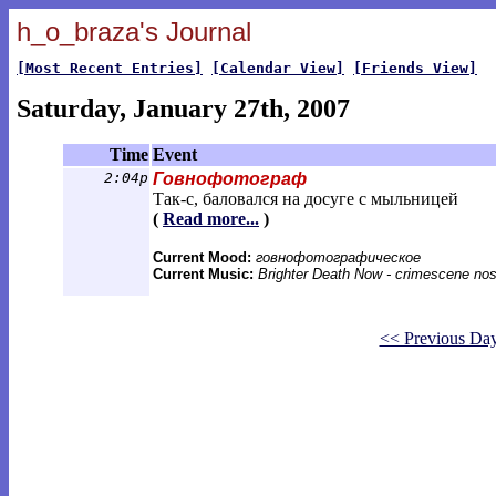
h_o_braza's Journal
[Most Recent Entries]
[Calendar View]
[Friends View]
Saturday, January 27th, 2007
Time
Event
2:04p
Говнофотограф
Так-с, баловался на досуге с мыльницей
(
Read more...
)
Current Mood:
говнофотографическое
Current Music:
Brighter Death Now - crimescene nos
<< Previous Da