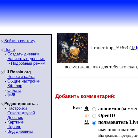
Войти в систему
Пишет imp_59363 (
Home
-
Создать дневник
-
Написать в дневник
-
Подробный режим
весьма жаль, что для тебя это ска
LJ.Rossia.org
-
Новости сайта
-
Общие настройки
-
Sitemap
-
Оплата
-
ljr-fif
Добавить комментарий:
Редактировать...
Как:
-
Настройки
анонимно
(коммен
-
Список друзей
OpenID
-
Дневник
пользователь Liv
-
Картинки
-
Пароль
имя пользователя:
-
Вид дневника
Вы должны предварите