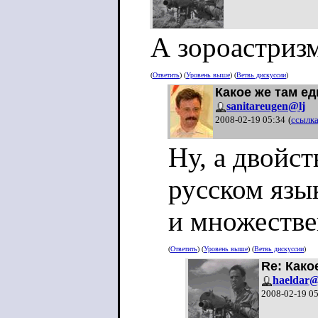
А зороастриз
(
Ответить
) (
Уровень выше
) (
Ветвь дискуссии
)
Какое же там ед
sanitareugen@lj
2008-02-19 05:34
(
ссылк
Ну, а двойс
русском язы
и множестве
(
Ответить
) (
Уровень выше
) (
Ветвь дискуссии
)
Re: Како
haeldar@
2008-02-19 0