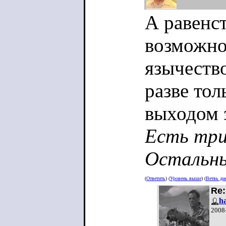
А равенст
возможно
язычество
разве тол
выходом 
Есть три 
Остальны
(
Ответить
) (
Уровень выше
) (
Ветвь ди
Re:
h
2008