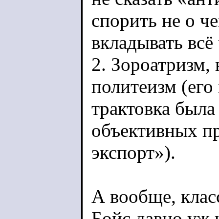
спорить не о ч
вкладывать всё 
2. Зороатризм,
политеизм (его
трактовка была
объективных п
экспорт»).
А вообще, кла
Бойс давно уж 