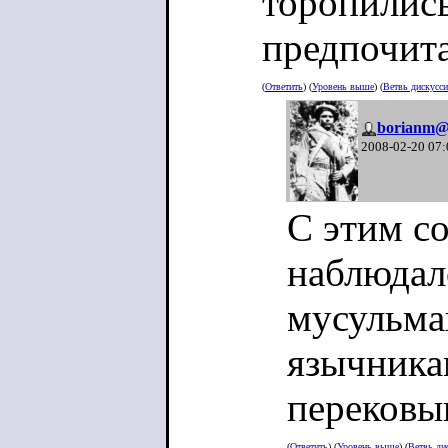
торопились
предпочит
(
Ответить
) (
Уровень выше
) (
Ветвь дискусс
borianm@
2008-02-20 07:
C этим со
наблюдало
мусульма
язычника
перековыв
(
Ответить
) (
Уровень выше
) (
Ветвь ди