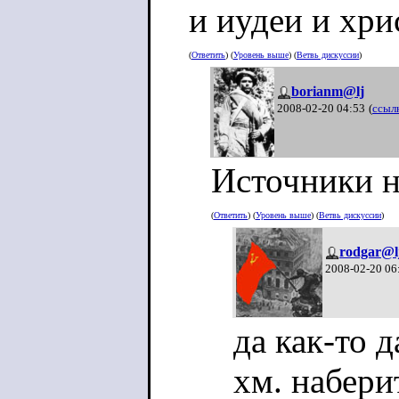
и иудеи и хри
(
Ответить
) (
Уровень выше
) (
Ветвь дискуссии
)
borianm@lj
2008-02-20 04:53
(
ссыл
Источники н
(
Ответить
) (
Уровень выше
) (
Ветвь дискуссии
)
rodgar@l
2008-02-20 06
да как-то 
хм. набери