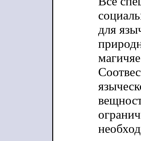
Все спе
социаль
для язы
природн
магичяе
Соотвес
языческ
вещност
огранич
необход