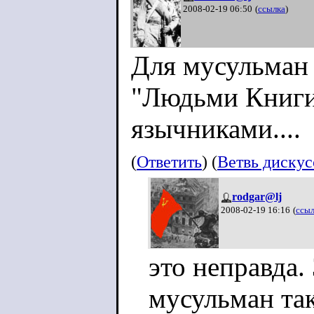
2008-02-19 06:50
(
ссылка
)
Для мусульман
"Людьми Книги"
язычниками....
(
Ответить
) (
Ветвь диску
rodgar@lj
2008-02-19 16:16
(
ссыл
это неправда
мусульман так