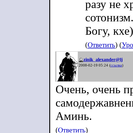
разу не х
сотонизм
Богу, кхе)
(
Ответить
) (
Уро
zinik_alexander@lj
2008-02-19 05:24
(
ссылка
)
Очень, очень п
самодержавнень
Аминь.
(
Ответить
)