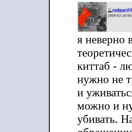
rodgar@l
2008-02-20 06
я неверно 
теоретичес
киттаб - л
нужно не т
и уживатьс
можно и н
убивать. Н