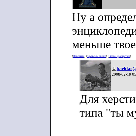
Ну а опреде
энциклопеди
меньше твоег
(
Ответить
) (
Уровень выше
) (
Ветвь дискуссии
)
haeldar@
2008-02-19 0
Для херсти
типа "ты м