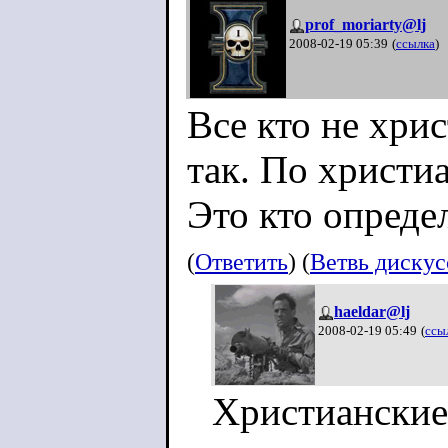
prof_moriarty@lj
2008-02-19 05:39
(
ссылка
)
Все кто не хри
так. По христи
Это кто определ
(
Ответить
) (
Ветвь диску
haeldar@lj
2008-02-19 05:49
(
ссы
Христианские