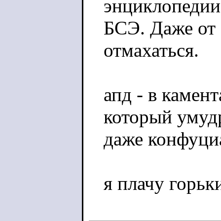
энциклопедии
БСЭ. Даже от
отмахаться.
апд - в камен
который умудр
даже конфуци
я плачу горьк