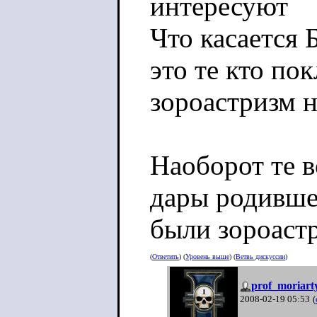
интересуют
Что касается 
это те кто по
зороастризм н
Наоборот те 
дары родивше
были зороаст
(
Ответить
) (
Уровень выше
) (
Ветвь дискуссии
)
prof_moriart
2008-02-19 05:53
(