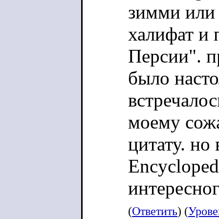
зимми или a
халифат и 
Персии". п
было насто
встречалось
моему сожа
цитату. но
Encyclopedi
интересног
(
Ответить
) (
Урове