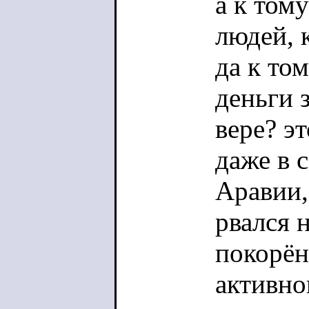
а к том
людей, 
да к то
деньги з
вере? э
даже в 
Аравии,
рвался 
покорён
активно