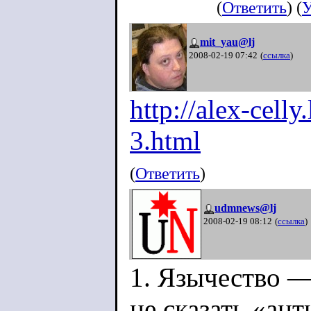
(
Ответить
) (
У
mit_yau@lj
2008-02-19 07:42
(
ссылка
)
http://alex-cell
3.html
(
Ответить
)
udmnews@lj
2008-02-19 08:12
(
ссылка
)
1. Язычество —
не сказать «ан