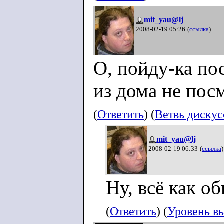
mit_yau@lj
2008-02-19 05:26
(
ссылка
)
О, пойду-ка по
из дома не посм
(
Ответить
) (
Ветвь диску
mit_yau@lj
2008-02-19 06:33
(
ссылка
)
Ну, всё как о
(
Ответить
) (
Уровень в