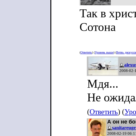
Так в хрис
Сотона
(
Ответить
) (
Уровень выше
) (
Ветвь дискусс
alexu
2008-02-
Мдя...
Не ожидал
(
Ответить
) (
Уро
А он не бо
sanitareug
2008-02-19 06:1