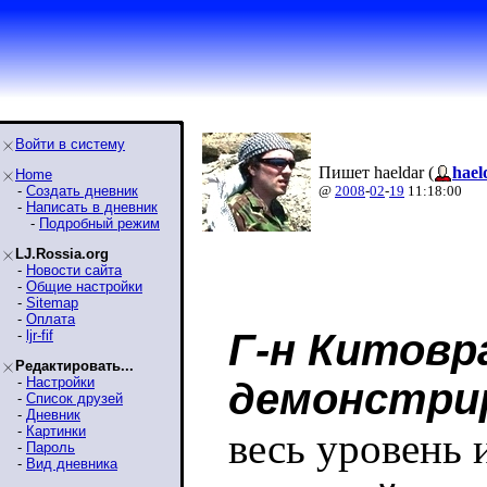
Войти в систему
Пишет haeldar (
hael
Home
-
Создать дневник
@
2008
-
02
-
19
11:18:00
-
Написать в дневник
-
Подробный режим
LJ.Rossia.org
-
Новости сайта
-
Общие настройки
-
Sitemap
-
Оплата
Г-н Китовр
-
ljr-fif
Редактировать...
-
Настройки
демонстри
-
Список друзей
-
Дневник
-
Картинки
весь уровень 
-
Пароль
-
Вид дневника