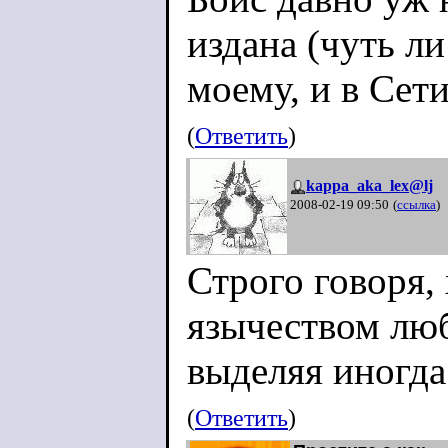
издана (чуть ли 
моему, и в Сет
(
Ответить
)
kappa_aka_lex@lj
2008-02-19 09:50
(
ссылка
)
Строго говоря,
язычеством лю
выделяя иногда
(
Ответить
)