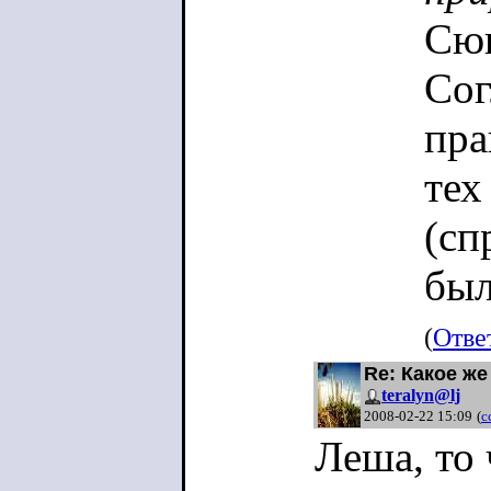
Сю
Сог
пра
тех
(сп
был
(
Отве
Re: Какое же
teralyn@lj
2008-02-22 15:09
(
с
Леша, то 