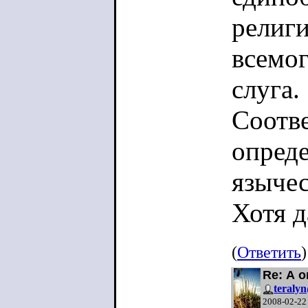
религи
всемог
слуга.
Соотве
опреде
язычес
Хотя д
являе
(
Ответить
)
А вот 
Re: А о
teraly
призна
2008-02-22