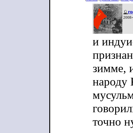
ro
2008-
и индуи
признан
зимме, 
народу 
мусульм
говорил
точно н