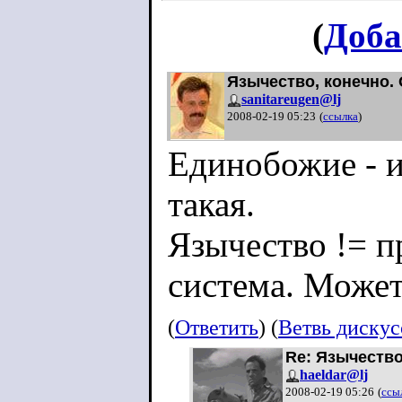
(
Доба
Язычество, конечно.
sanitareugen@lj
2008-02-19 05:23
(
ссылка
)
Единобожие - и
такая.
Язычество != п
система. Может
(
Ответить
) (
Ветвь диску
Re: Язычество
haeldar@lj
2008-02-19 05:26
(
ссы