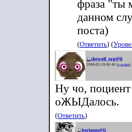
фраза "ты 
данном слу
поста)
(
Ответить
) (
Урове
shewolf_org@lj
2008-02-19 06:40
(
ссылка
)
Ну чо, поциент 
оЖЫДалось.
(
Ответить
)
borianm@lj