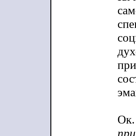
сам
спе
соц
дух
при
сос
эм
Ок.
пр