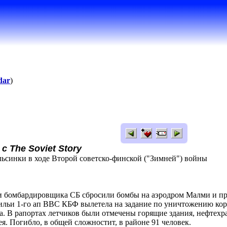
dar
)
 The Soviet Story
льсинки в ходе Второй советско-финской ("Зимней") войны
три бомбардировщика СБ сбросили бомбы на аэродром Малми и пр
дрильи 1-го ап ВВС КБФ вылетела на задание по уничтожению кор
да. В рапортах летчиков были отмечены горящие здания, нефтех
я. Погибло, в общей сложностит, в районе 91 человек.