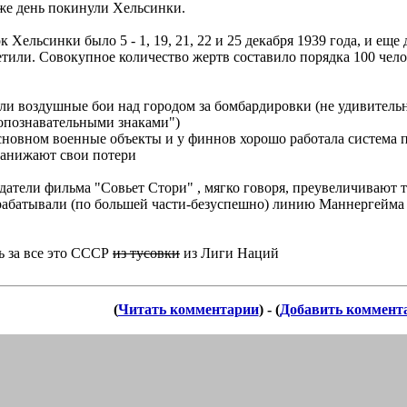
 же день покинули Хельсинки.
ельсинки было 5 - 1, 19, 21, 22 и 25 декабря 1939 года, и еще д
етили. Совокупное количество жертв составило порядка 100 чел
 воздушные бои над городом за бомбардировки (не удивительно,
опознавательными знаками")
основном военные объекты и у финнов хорошо работала система 
занижают свои потери
датели фильма "Совьет Стори" , мягко говоря, преувеличивают
брабатывали (по большей части-безуспешно) линию Маннергейма 
ь за все это СССР
из тусовки
из Лиги Наций
(
Читать комментарии
) - (
Добавить коммент