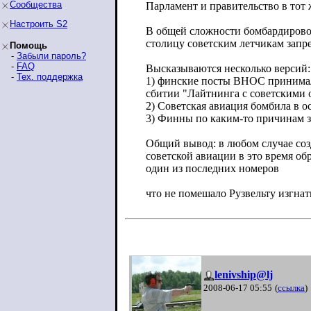
Сообщества
Парламент и правительство в тот
Настроить S2
В общей сложности бомбардировок Х
столицу советским летчикам запр
Помощь
-
Забыли пароль?
-
FAQ
Высказываются несколько версий:
-
Тех. поддержка
1) финские посты ВНОС принимали
сбитии "Лайтнинга с советскими 
2) Советская авиация бомбила в 
3) Финны по каким-то причинам 
Общий вывод: в любом случае соз
советской авиации в это время о
один из последних номеров
что не помешало Рузвельту изгнат
lenivship@lj
2008-06-17 05:55
(
ссылка
)