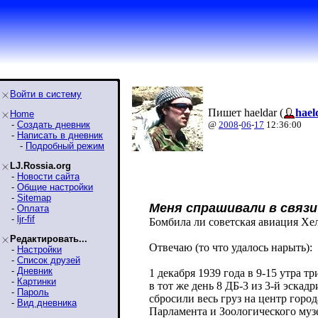
Войти в систему
Пишет haeldar (
hael
Home
-
Создать дневник
@
2008
-
06
-
17
12:36:00
-
Написать в дневник
-
Подробный режим
LJ.Rossia.org
-
Новости сайта
-
Общие настройки
-
Sitemap
Меня спрашивали в связи с
-
Оплата
-
ljr-fif
Бомбила ли советская авиация Хе
Редактировать...
Отвечаю (то что удалось нарыть):
-
Настройки
-
Список друзей
-
Дневник
1 декабря 1939 года в 9-15 утра 
-
Картинки
в тот же день 8 ДБ-3 из 3-й эска
-
Пароль
сбросили весь груз на центр горо
-
Вид дневника
Парламента и Зоологического музе