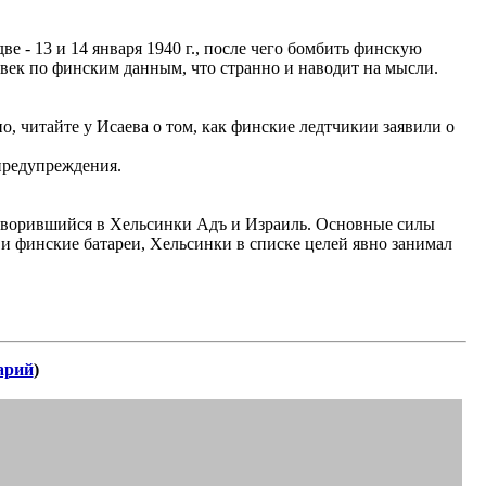
ве - 13 и 14 января 1940 г., после чего бомбить финскую
овек по финским данным, что странно и наводит на мысли.
 читайте у Исаева о том, как финские ледтчикии заявили о
предупреждения.
 творившийся в Хельсинки Адъ и Израиль. Основные силы
и финские батареи, Хельсинки в списке целей явно занимал
арий
)