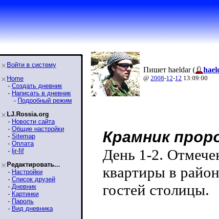
Войти в систему
Пишет haeldar (
hael
@
2008
-
12
-
12
13:09:00
Home
-
Создать дневник
-
Написать в дневник
-
Подробный режим
LJ.Rossia.org
-
Новости сайта
-
Общие настройки
Крамник прор
-
Sitemap
-
Оплата
День 1-2. Отмече
-
ljr-fif
Редактировать...
квартиры в район
-
Настройки
-
Список друзей
гостей столицы.
-
Дневник
-
Картинки
-
Пароль
-
Вид дневника