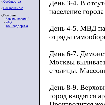
День 3-4. В отсу
Сообщества
Настроить S2
население города
Помощь
-
Забыли пароль?
-
FAQ
-
Тех. поддержка
День 4-5. МВД на
отряды самообор
День 6-7. Демон
Москвы выливает
столицы. Массов
День 8-9. Верховн
город вводятся а
Производится жес