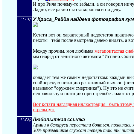
И про Рича почему-то забыли, а он говорил ничу
Ладно, все равно статья хорошая и по делу.
1:13p
У Криса_Рейда найдена фотография ку
Кстати вот он характерный недостаток практиче
пехоты - тебя после выстрела далеко видать, а во
Между прочим, моя любимая
мегапонтастая сна
мм снаряд от зенитного автомата "Испано-Сюиз
обладает тем же самым недостатком: каждый вы
снайперскую позицию реактивный выхлоп (поэто
называют "оружием смертника"). Ну это не счита
неправильную позицию при стрельбе - ожог от р
Вот кстати наглядная иллюстрация - быть этому 
стрельнуть
4:23p
Любопытная ссылка
Армии в беларуси перестали бояться. появилась 
30% призывников служат теперь так. ты числишь