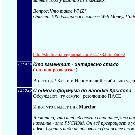
занять 100$ у кого-то из знакомых.
Вопрос:Что такое WMZ?
Ответ: 100 долларов в системе Web Money. По
http://shiitman.livejournal.com/14773.ht
ml?nc=2
11:43a
Кто каментит - интересно стало
(
полная развертка
)
Вот это да! Блэки и Непомнящий стабильно удер
12:02p
С одного формума по наводке Крылова
Обсуждают "ту самую" резолюцию ПАСЕ
И вот что выдает ник
Marcho
:
Я считаю, что нет идеологии страшнее, чем ца
название - это РУСИЗМ. Он всё превращает в уб
идею. Судить надо не идеологию (хотя и её тож