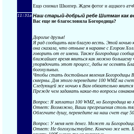
Ещо снимал Шкипер. Ждем фотог и аццкого атч
11:31a
Наш старый-добрый ребе Шитман как в
Вас еще не благословила Богородица?
Дорогие друзья!
Я рад сообщить вам благую весть. Этой ночью ко
она сказала, что отныне я наравне с Егором Х
говорить от ее имени. Также Богородица сообщи
ближайшее время явиться как можно большему чи
упорядочить этот процесс, дабы не осенять Бл
богохульных.
Чтобы стать достойным явления Богородицы В
скверны. Для этого переведите 100 WMZ на счет
Следующей же ночью к Вам обязательно явится Б
Прежде чем задавать какие-то вопросы ознаком
Вопрос: Я заплатил 100 WMZ, но Богородица ко 
Ответ: Возможно, Ваши прегрешения столь тяж
Облегчите душу, переведите на наш счет еще 5
Вопрос: У меня нет денег. Может ли Богородица
Ответ: Не богохульствуйте. Конечно же нет. 