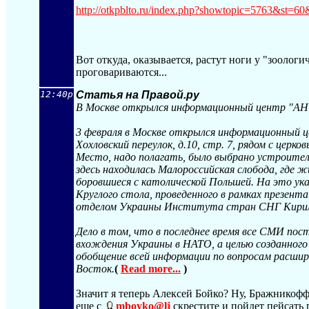
http://otkpblto.ru/index.php?showto
pic=5763&st=60
Вот откуда, оказывается, растут ноги у "зооло
проговариваются...
12:40p
Статья на Правой.ру
В Москве открылся информационный центр "
3 февраля в Москве открылся информационный
Хохловский переулок, д.10, стр. 7, рядом с церко
Место, надо полагать, было выбрано устроителя
здесь находилась Малороссийская слобода, где 
боровшиеся с католической Польшей. На это ука
Круглого стола, проведенного в рамках презент
отделом Украины Института стран СНГ Кирил
Дело в том, что в последнее время все СМИ по
вхождения Украины в НАТО, а целью созданного 
обобщение всей информации по вопросам расшир
Восток.
(
Read more...
)
Значит я теперь Алексей Бойко? Ну, Бражникофф,
еще с
mboyko@lj
скрестите и пойдет пейсать г