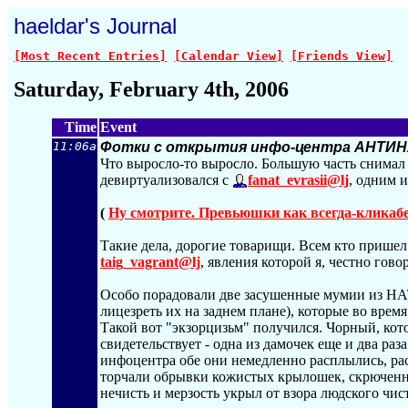
haeldar's Journal
[Most Recent Entries]
[Calendar View]
[Friends View]
Saturday, February 4th, 2006
Time
Event
11:06a
Фотки с открытия инфо-центра АНТИНАТ
Что выросло-то выросло. Большую часть снимал
девиртуализовался с
fanat_evrasii@lj
, одним 
(
Ну смотрите. Превьюшки как всегда-кликаб
Такие дела, дорогие товарищи. Всем кто пришел
taig_vagrant@lj
, явления которой я, честно гово
Особо порадовали две засушенные мумии из НА
лицезреть их на заднем плане), которые во врем
Такой вот "экзорцизьм" получился. Чорный, кот
свидетельствует - одна из дамочек еще и два ра
инфоцентра обе они немедленно расплылись, рас
торчали обрывки кожистых крылошек, скрюченн
нечисть и мерзость укрыл от взора людского чис