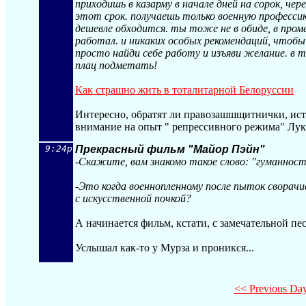
приходишь в казарму в начале дней на сорок, чер
этот срок. получаешь только военную професси
дешевле обходится. ты тоже не в обиде, в про
работал. и никаких особых рекомендаций, чтобы
просто найди себе работу и изъяви желание. в 
плац подметать!
Как страшно жить в тоталитарной Белоруссии
Интересно, обратят ли правозашшщитнички, ист
внимание на опыт " репрессивного режима" Лу
9:24p
Прекрасный фильм "Майор Пэйн"
-Скажите, вам знакомо такое слово: "гуманнос
-Это когда военнопленному после пыток свора
с искусственной почкой?
А начинается фильм, кстати, с замечательной пес
Услышал как-то у Мурза и проникся...
<< Previous Da