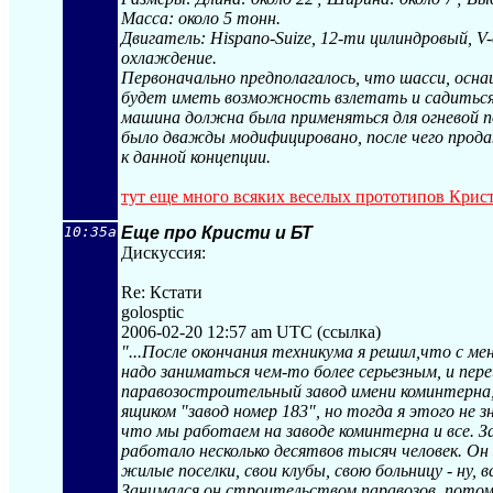
Масса: около 5 тонн.
Двигатель: Hispano-Suize, 12-ти цилиндровый, V-
охлаждение.
Первоначально предполагалось, что шасси, осн
будет иметь возможность взлетать и садиться
машина должна была применяться для огневой 
было дважды модифицировано, после чего прод
к данной концепции.
тут еще много всяких веселых прототипов Крис
10:35a
Еще про Кристи и БТ
Дискуссия:
Re: Кстати
golosptic
2006-02-20 12:57 am UTC (ссылка)
"...После окончания техникума я решил,что с ме
надо заниматься чем-то более серьезным, и пер
паравозостроительный завод имени коминтерна
ящиком "завод номер 183", но тогда я этого не з
что мы работаем на заводе коминтерна и все. З
работало несколько десятвов тысяч человек. Он
жилые поселки, свои клубы, свою больницу - ну,
Занимался он строительством паравозов, потом,