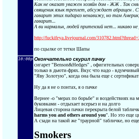
Как не оказат уважен хозяйн дом - ЖЖ . Так сня
священик язык треплет, абсуждает абращен . Сн
гаварит этих пидараз ненавижу, но там Америк,
гаварит...
А ви нармальн, людей притензий нет... никаво не 
http://fuckifeya.livejournal.com/310782.h
tml?thread
по сцылке от тетки Шапы
10:00p
Окончательно скурил пачку
сигарет "Benson&Hedges" , офигительных соверш
только в дьюти-фрях. Вкус что надо - вдумчивый
"Яву Золотую", когда она была еще с сертифика
Ну да я не о понтах, я о пачке
Вернее -о "мерах по борьбе" и воздействиях на
буковками - отдыхает всерьез и на долго
Лицевая сторона пачки перекрыта белой табличко
harms you and others around you
". Но это еще ц
А сзади на такой же "траурной" табличке, но е
Smokers