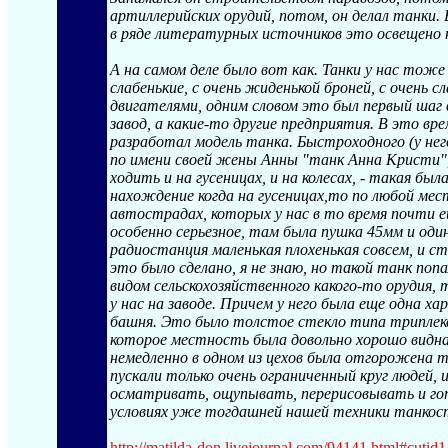
артиллерийских орудий, потом, он делал танки
в ряде литературных источников это освещено не
А на самом деле было вот как. Танки у нас тоже
слабенькие, с очень жиденькой броней, с очень 
двигателями, одним словом это был первый шаг 
завод, а какие-то другие предприятия. В это 
разработал модель танка. Быстроходного (у него
по имени своей жены Анны "танк Анна Кристи"
ходить и на гусеницах, и на колесах, - такая бы
нахождение когда на гусеницах,то по любой мест
автострадах, которых у нас в то время почти е
особенно серьезное, там была пушка 45мм и оди
радиостанция маленькая плохенькая совсем, и с
это было сделано, я не знаю, но такой танк попал
видом сельскохозяйственного какого-то орудия, то
у нас на заводе. Причем у него была еще одна ха
башня. Это было толстое стекло типа триплекса
которое местность была довольно хорошо видна,
немедленно в одном из цехов была отгорожена т
пускали только очень ограниченный круг людей,
осматривать, ощупывать, перерисовывать и го
условиях уже тогдашней нашей техники танкост
http://matilda-don.livejournal.com/9414
1.html#cutid1