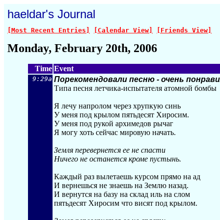
haeldar's Journal
[Most Recent Entries]
[Calendar View]
[Friends View]
Monday, February 20th, 2006
Time
Event
9:29a
Порекомендовали песню - очень понрав
Типа песня летчика-испытателя атомной бомбы
Я лечу напролом через хрупкую синь
У меня под крылом пятьдесят Хиросим.
У меня под рукой архимедов рычаг
Я могу хоть сейчас мировую начать.
Земля перевернется ее не спасти
Ничего не останется кроме пустынь.
Каждый раз вылетаешь курсом прямо на ад
И вернешься не знаешь на Землю назад.
И вернутся на базу на склад иль на слом
пятьдесят Хиросим что висят под крылом.