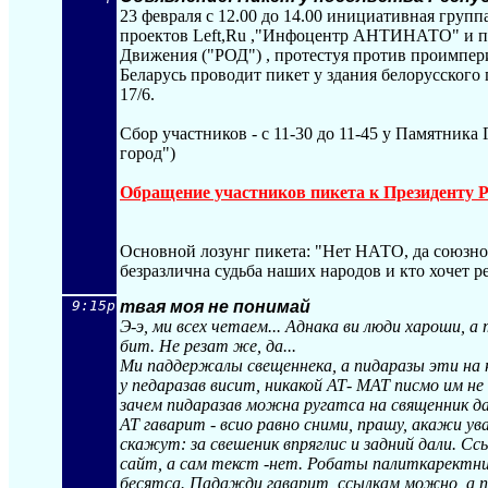
23 февраля с 12.00 до 14.00 инициативная групп
проектов Left,Ru ,"Инфоцентр АНТИНАТО" и п
Движения ("РОД") , протестуя против проимпер
Беларусь проводит пикет у здания белорусского
17/6.
Сбор участников - с 11-30 до 11-45 у Памятника
город")
Обращение участников пикета к Президенту Р
Основной лозунг пикета: "Нет НАТО, да союзном
безразлична судьба наших народов и кто хочет р
9:15p
твая моя не понимай
Э-э, ми всех четаем... Аднака ви люди хароши, а
бит. Не резат же, да...
Ми паддержалы свещеннека, а пидаразы эти на на
у педаразав висит, никакой АТ- МАТ писмо им не
зачем пидаразав можна ругатса на священник да
АТ гаварит - всио равно сними, прашу, акажи ув
скажут: за свешеник впряглис и задний дали. 
сайт, а сам текст -нет. Робаты палиткаректн
бесятса. Падажди гаварит, ссылкам можно, а п