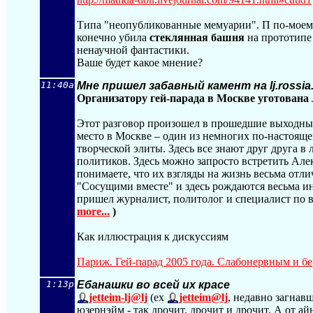
Типа "неопубликованные мемуарии". П по-моем
конечно убила
стеклянная башня
на прототипе 
ненаучной фантастики.
Ваше будет какое мнение?
11:40a
Мне пришел забавный камент на lj.rossia
Организатору гей-парада в Москве уготована
Этот разговор произошел в прошедшие выходные
место в Москве – один из немногих по-настоящ
творческой элиты. Здесь все знают друг друга в
политиков. Здесь можно запросто встретить Але
понимаете, что их взгляды на жизнь весьма отл
"Сосущими вместе" и здесь рождаются весьма и
пришел журналист, политолог и специалист по
more...
)
Как иллюстрация к дискуссиям
Париж. Гей-парад 2005 года. Слабонервным и бе
1:13p
Ебанашки во всей их красе
jetteim-lj@lj
(ex
jetteim@lj
, недавно загнав
юзернэйм - так дрочит, дрочит и дрочит. А от а