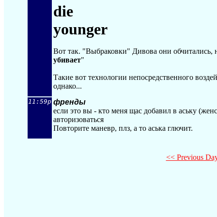
die
younger
Вот так. "Выбраковки" Дивова они обчитались, н
убивает
"
Такие вот технологии непосредственного возде
однако...
11:59p
френды
если это вы - кто меня щас добавил в аську (женс
авторизоваться
Повторите маневр, плз, а то аська глючит.
<< Previous Da