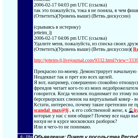
2006-02-17 04:03 pm UTC (ссылка)
так это пожалуйста, тока я не поняла, в чем фиш
(Ответить)(Уровень выше) (Ветвь дискуссии)
(срываясь в истерику)
jetteim_lj
2006-02-17 04:06 pm UTC (ссылка)
Удалите меня, пожалуйста, из списка своих друз
(Ответить)(Уровень выше) (Ветвь дискуссии)
(
Re
http://jetteim-lj.livejournal.com/9
332.html?view=333
Прекрасно по-моему. Демонстрирует начальную 
Неадекват так и прет изо всех щелей.
Я вот, например, совершенно спокойно отношусь 
френдов читает кого-то из моих недоброжелателе
говорится. Когда человек поднимает по этому п
берсеркерских слюнок на виртуальный ковер - вс
Кстати, интересно, почему такие претензии не 
scandal_max@lj
, к его собственной жене, к
i
которые у нас с ним общие? Почему все надо вы
нихуя не в курсе московских разборок?
Или я чего-то не понимаю.
6:39p
Объявление: Пикет у посольства Респу