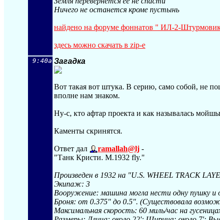
Земля перевернется ее не спасти
Ничего не останется кроме пустынь
найдено на форуме фоннатов " ИЛ-2-Штурмови
здесь можно скачать в zip-е
9:40a
Загадка
Вот такая вот штука. В серию, само собой, не п
вполне нам знаком.
Ну-с, кто афтар проекта и как называлась мойш
Каменты скринятся.
Ответ дал
ramallah@lj
-
"Танк Кристи. M.1932 fly."
Произведен в 1932 на "U.S. WHEEL TRACK LAY
Экипаж: 3
Вооружение: машина могла нести одну пушку и о
Броня: от 0.375" до 0.5". (Существовала возмо
Максимальная скорость: 60 миль/час на гусеницах
Размеры: Длина: около 22'; Ширина: около 7'; Выс