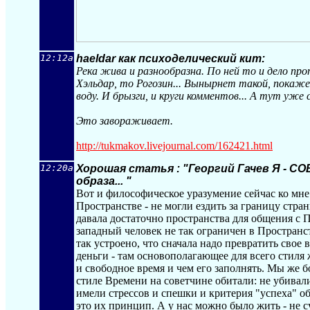
12:12a
haeldar как психоделический кит:
Река жива и разнообразна. По ней то и дело п
Хэльдар, то Рогозин... Вынырнет такой, покаже
воду. И брызги, и круги комментов... А тут уже
Это завораживает.
http://tukmakov.livejournal.com/162421.h
tml
12:20a
Хорошая статья : "Георгий Гачев Я - С
образа... "
Вот и философическое уразумение сейчас ко мн
Пространстве - не могли ездить за границу стра
давала достаточно пространства для общения с П
западный человек не так ограничен в Пространст
так устроено, что сначала надо превратить свое 
деньги - там основополагающее для всего стиля ж
и свободное время и чем его заполнять. Мы же 
стиле Времени на советчине обитали: не убивали
имели стрессов и спешки и критерия "успеха" об
это их принцип. А у нас можно было жить - не су