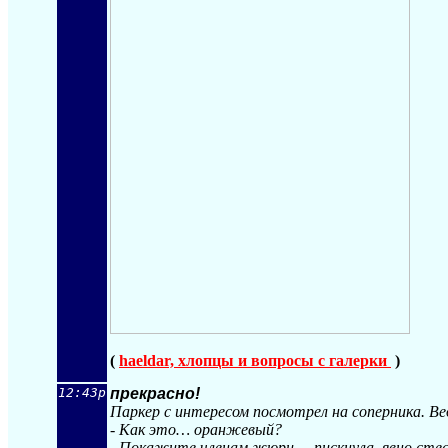
(
haeldar, хлопцы и вопросы с галерки
)
12:43p
прекрасно!
Паркер с интересом посмотрел на соперника. В
- Как это… оранжевый?
- Покажите членам жюри, – пискнула, явно стес