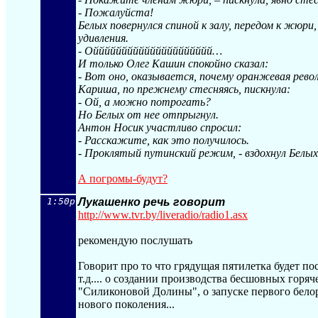
- Пожалуйста!
Белых повернулся спиной к залу, передом к жюри
удивления.
- Оййййййййййййййййййййй…
И только Олег Кашин спокойно сказал:
- Вот оно, оказывается, почему оранжевая рево
Кариша, по прежнему стесняясь, пискнула:
- Ой, а можно потрогать?
Но Белых от нее отпрыгнул.
Антон Носик участливо спросил:
- Расскажите, как это получилось.
- Проклятый путинский режим, - вздохнул Белых
А погромы-будут?
1:50p
Лукашенко речь говорит
http://www.tvr.by/liveradio/radio1.asx
рекомендую послушать
Говорит про то что грядущая пятилетка будет п
т.д.... о создании производства бесшовных горя
"Силиконовой Долины", о запуске первого белор
нового поколения...