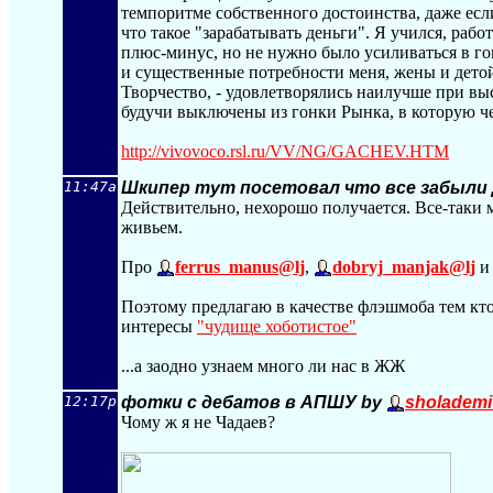
темпоритме собственного достоинства, даже если
что такое "зарабатывать деньги". Я учился, рабо
плюс-минус, но не нужно было усиливаться в го
и существенные потребности меня, жены и детой
Творчество, - удовлетворялись наилучше при в
будучи выключены из гонки Рынка, в которую ч
http://vivovoco.rsl.ru/VV/NG/GACHEV.H
TM
11:47a
Шкипер тут посетовал что все забыли
Действительно, нехорошо получается. Все-таки
живьем.
Про
ferrus_manus@lj
,
dobryj_manjak@lj
Поэтому предлагаю в качестве флэшмоба тем кто
интересы
"чудище хоботистое"
...а заодно узнаем много ли нас в ЖЖ
12:17p
фотки с дебатов в АПШУ by
sholademi
Чому ж я не Чадаев?