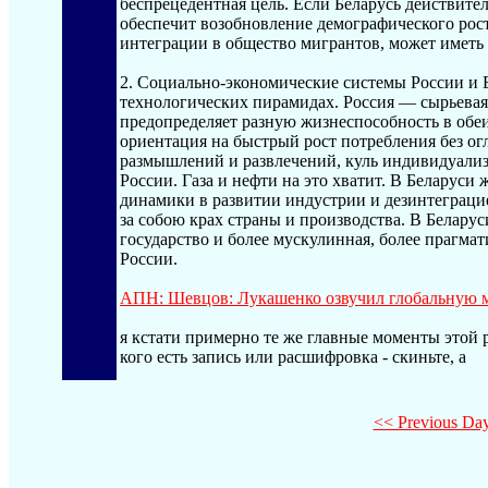
беспрецедентная цель. Если Беларусь действите
обеспечит возобновление демографического рост
интеграции в общество мигрантов, может иметь 
2. Социально-экономические системы России и 
технологических пирамидах. Россия — сырьевая
предопределяет разную жизнеспособность в обеи
ориентация на быстрый рост потребления без ог
размышлений и развлечений, куль индивидуали
России. Газа и нефти на это хватит. В Беларуси
динамики в развитии индустрии и дезинтеграцие
за собою крах страны и производства. В Белар
государство и более мускулинная, более прагмат
России.
АПН: Шевцов: Лукашенко озвучил глобальную 
я кстати примерно те же главные моменты этой р
кого есть запись или расшифровка - скиньте, а
<< Previous Da