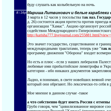
буду слушать как колыбельную на ночь.
8:16p
Мариша Литвинович и белые караблеки 
3 марта в 12 часов у посольства
так наз. Госуда
д. 26) состоится акция протеста против приезда
организации "Хамас". Акцию организует росси
содействии Международного Гиперсионистского
http://karisha777.livejournal.com/255881.h
tml?view
Это значит государство, существование и грани
международными трактатами, теперь уже "
так н
программу движения "Оборона" входит всемерно
Но есть и плюс - если у наших либералов Палест
любимые ими прибалтийские лимитрофы и Украи
категории - ибо никаких документов закрепляю
Ладно, я понимаю, в свете новейших веяний очен
который они обрезают. Но лексически-то себя в 
Мое мнение в данном случае -такое
а что собственно будет иметь Россия с отмены
Грубо говоря, чем "цивилизованное мировое со
непризнания Россией "Хамаса" (пришедшего,