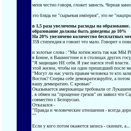
меня честно говоря, гложет зависть. Черная завис
это блядь не "сырьевая империя", это не "нацпрое
в 1,5 раза увеличены расходы на образование.
образование должны быть доведены до 10%
На 20% увеличено количество бесплатных мест
35$ стипендия и говоит что мало. Говорит о по
и золотые слова : "Мы хотим жить так как МЫ 
в Бонне, в Вашингтоне и в столицах других госу
"Я защищаю НЕ себя. Я уже наелся этой власти.
этой жизни, чтобы ни один пришедший после ме
"Могут ли нас учить правам человека те кто за
Восток? Сперва себе демократизируйте, а потом
вашу демкоратию. С кровью"
Оказывается американцы требовали от Лукашенк
, в обмен на "прощение грехов" он заявил что С
совместно с Белорусью.
Отказался -
"Правда и человеческие отношения - всегда дор
""
Если у кого потом окажется запись - скиньте, а...