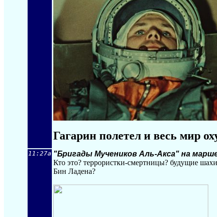
Гагарин полетел и весь мир ох
11:27a
"Бригады Мучеников Аль-Акса" на марше
Кто это? террористки-смертницы? будущие шахи
Бин Ладена?