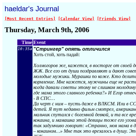
haeldar's Journal
[Most Recent Entries]
[Calendar View]
[Friends View]
Thursday, March 9th, 2006
Time
Event
10:35a
"Стрингер" опять отличился
Хоть стой, хоть падай:
Холмогоров же, кажется, в восторге от своей до
ЖЖ. Все его от души поздравляют и дают совет
молодые мужики. Мурашки по коже. Кто делится
кормление. Мне кажется, мужчины еще не растер
когда давали советы этому не слишком молодому
где мама этого славного ребенка?» И Егор отве
- В СПС…
Да черт с ним – пусть даже в ВЛКСМ. Или в СС
детей. Я тут недавно фильм смотрел, американс
мальчик спутался с богемной девкой, и та все в
кокаина, и мамашка этой девицы тоже его угова
так задумчиво говорит: «Странно, моя мама в д
– кокаином…» Мне так это врезалось в душу. Эт