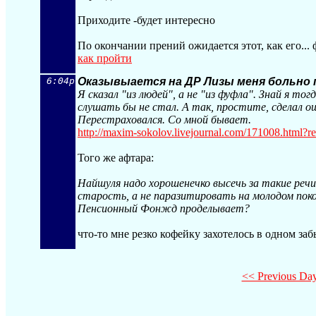
Приходите -будет интересно
По окончании прений ожидается этот, как его... 
как пройти
6:04p
Оказывыается на ДР Лизы меня больно 
Я сказал "из людей", а не "из фуфла". Знай я тог
слушать бы не стал. А так, простите, сделал ош
Перестраховался. Со мной бывает.
http://maxim-sokolov.livejournal.com/17
1008.html?r
Того же афтара:
Найшуля надо хорошенечко высечь за такие реч
старость, а не паразитировать на молодом поко
Пенсионный Фонжд проделывает?
что-то мне резко кофейку захотелось в одном забы
<< Previous Da