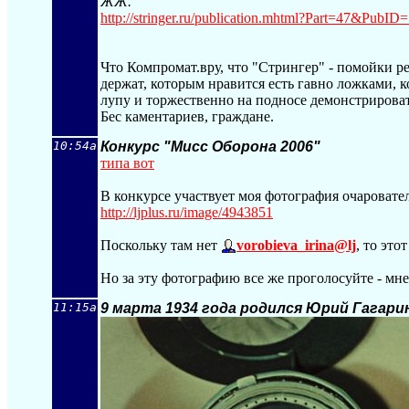
ЖЖ.
http://stringer.ru/publication.mhtml?Pa
rt=47&PubID=
Что Компромат.вру, что "Стрингер" - помойки р
держат, которым нравится есть гавно ложками, к
лупу и торжественно на подносе демонстрироват
Бес каментариев, граждане.
10:54a
Конкурс "Мисс Оборона 2006"
типа вот
В конкурсе участвует моя фотография очароват
http://ljplus.ru/image/4943851
Поскольку там нет
vorobieva_irina@lj
, то эт
Но за эту фотографию все же проголосуйте - мне
11:15a
9 марта 1934 года родился Юрий Гагари