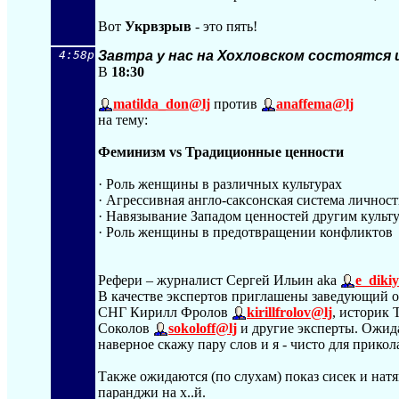
Вот
Укрвзрыв
- это пять!
4:58p
Завтра у нас на Хохловском состоятся
В
18:30
matilda_don@lj
против
anaffema@lj
на тему:
Феминизм vs Традиционные ценности
· Роль женщины в различных культурах
· Агрессивная англо-саксонская система личнос
· Навязывание Западом ценностей другим культ
· Роль женщины в предотвращении конфликтов
Рефери – журналист Сергей Ильин aka
e_diki
В качестве экспертов приглашены заведующий 
СНГ Кирилл Фролов
kirillfrolov@lj
, историк 
Соколов
sokoloff@lj
и другие эксперты. Ожида
наверное скажу пару слов и я - чисто для прикол
Также ожидаются (по слухам) показ сисек и на
паранджи на х..й.