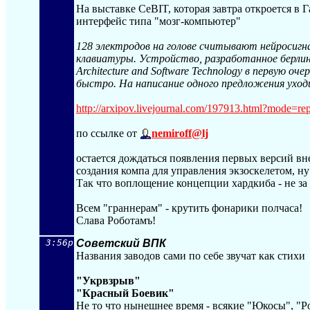
На выставке CeBIT, которая завтра откроется в
интерфейс типа "мозг-компьютер"
128 электродов на голове считывают нейросигн
клавиатуры. Устройство, разработанное берлинск
Architecture and Software Technology в первую оч
быстро. На написание одного предложения уход
http://arxipov.livejournal.com/197913.ht
ml?mode=rep
по ссылке от
nemiroff@lj
остается дождаться появления первых версий в
создания компа для управления экзоскелетом, ну и
Так что воплощение концепции хардкиба - не за
Всем "граннерам" - крутить фонарики полчаса!
Слава Роботамъ!
3:56p
Советский ВПК
Названия заводов сами по себе звучат как стихи
"Укрвзрыв"
"Красный Боевик"
Не то что нынешнее время - всякие "Юкосы", "Р