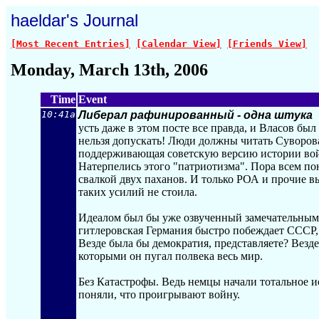
haeldar's Journal
[Most Recent Entries]
[Calendar View]
[Friends View]
Monday, March 13th, 2006
Time
Event
10:41a
Либерал рафинированный - одна штука
усть даже в этом посте все правда, и Власов б
нельзя допускать! Люди должны читать Суворов
поддерживающая советскую версию истории войн
Натерпелись этого "патриотизма". Пора всем пон
свалкой двух паханов. И только РОА и прочие вы
таких усилий не стоила.
Идеалом был бы уже озвученный замечательным
гитлеровская Германия быстро побеждает СССР
Везде была бы демократия, представляете? Везде
которыми он пугал полвека весь мир.
Без Катастрофы. Ведь немцы начали тотальное ис
поняли, что проигрывают войну.