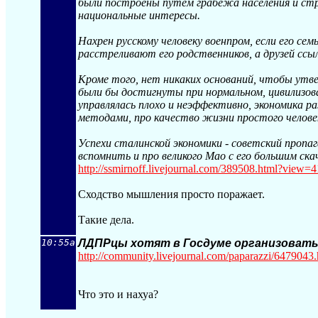
были построены путем грабежа населения и стр
национальные интересы.
Нахрен русскому человеку военпром, если его се
расстреливают его родственников, а друзей ссы
Кроме того, нет никаких оснований, чтобы утв
были бы достигнуты при нормальном, цивилизо
управлялась плохо и неэффективно, экономика ра
методами, про качество жизни простого человек
Успехи сталинской экономики - советский пропа
вспомнить и про великого Мао с его большим ска
http://ssmirnoff.livejournal.com/389508.h
tml?view=4
Cходство мышления просто поражает.
Такие дела.
10:55a
ЛДПРцы хотят в Госдуме организовать
http://community.livejournal.com/papara
zzi/6479043
Что это и нахуа?