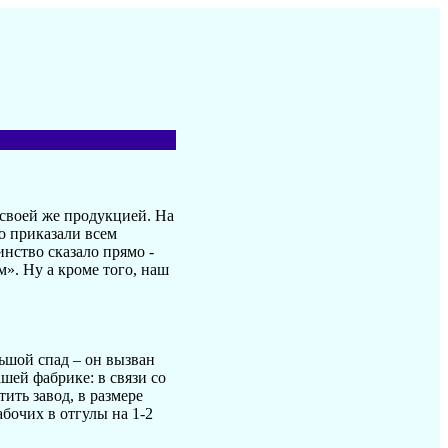
 своей же продукцией. На
то приказали всем
нство сказало прямо -
м». Ну а кроме того, наш
льшой спад – он вызван
шей фабрике: в связи со
ить завод, в размере
бочих в отгулы на 1-2