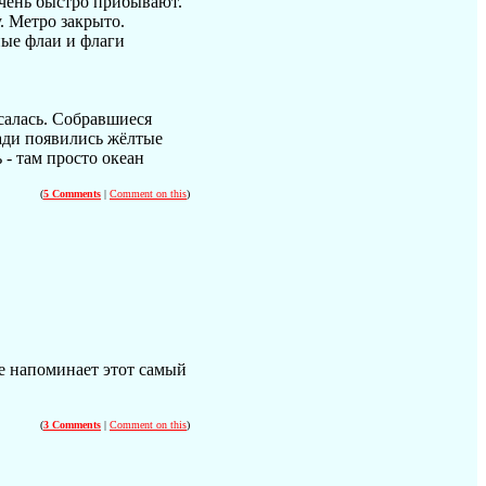
очень быстро прибывают.
. Метро закрыто.
ные флаи и флаги
салась. Собравшиеся
ади появились жёлтые
 - там просто океан
(
5 Comments
|
Comment on this
)
е напоминает этот самый
(
3 Comments
|
Comment on this
)