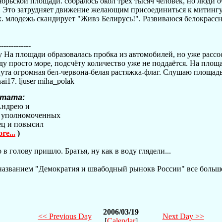
ябрьской площади. собралось окол трех тысяч человек, но люди 
 Это затрудняет движение желающим присоединиться к митингу
. млодежь скандирует "Живэ Белирусь!". Развиваюся белокрасс
-------------
у На площади образовалась пробка из автомобилей, но уже рассо
у просто море, подсчёту количество уже не поддаётся. На площ
нута огромная бел-червона-белая растяжка-флаг. Слушаю площадь
ai17. ljuser miha_polak
итата:
 Андрею и
х уполномоченных
ец и повысил
re...
)
 голову пришло. Братья, ну как в воду глядели...
названием "Демократия и швабодный рынокв России" все больш
2006/03/19
<< Previous Day
Next Day >>
[
Calendar
]