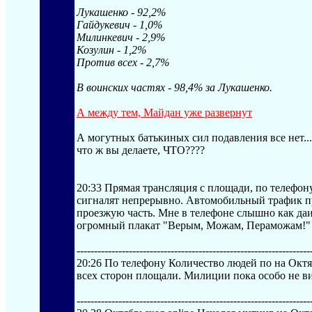
Лукашенко - 92,2%
Гайдукевич - 1,0%
Милинкевич - 2,9%
Козулин - 1,2%
Против всех - 2,7%
В воинских частях - 98,4% за Лукашенко.
А между тем, Майдан уже развернут
А могутных батькиных сил подавления все нет...
что ж вы делаете, ЧТО????
20:33 Прямая трансляция с площади, по телефо
сигналят непрерывно. Автомобильный трафик пр
проезжую часть. Мне в телефоне слышно как да
огромный плакат "Верым, Можам, Пераможам!" Лю
----------------------------------------
---------------------------
20:26 По телефону Количество людей по на Октя
всех сторон площали. Милиции пока особо не ви
----------------------------------------
---------------------------