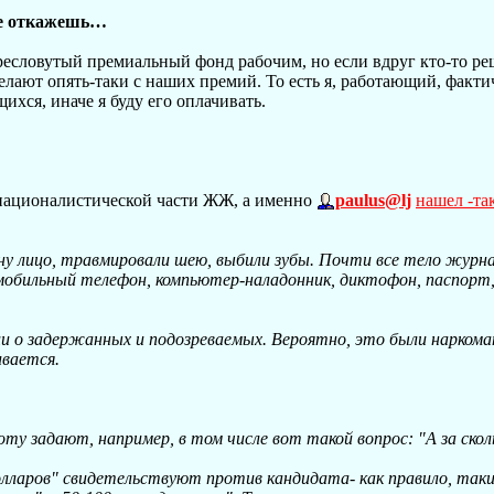
 не откажешь…
 пресловутый премиальный фонд рабочим, но если вдруг кто-то р
елают опять-таки с наших премий. То есть я, работающий, факти
ихся, иначе я буду его оплачивать.
л-националистической части ЖЖ, а именно
paulus@lj
нашел -та
ну лицо, травмировали шею, выбили зубы. Почти все тело журн
мобильный телефон, компьютер-наладонник, диктофон, паспорт
ии о задержанных и подозреваемых. Вероятно, это были нарком
ивается.
оту задают, например, в том числе вот такой вопрос: "А за ско
лларов" свидетельствуют против кандидата- как правило, таки