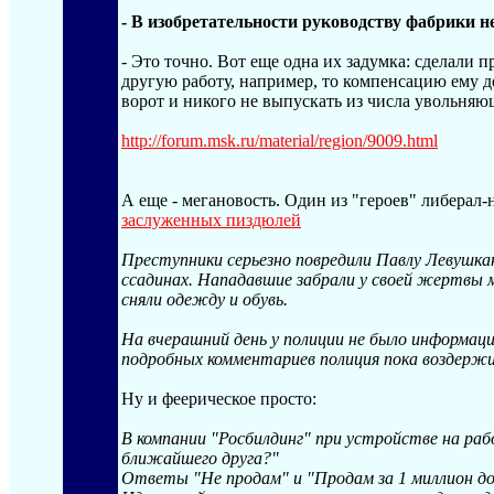
- В изобретательности руководству фабрики
- Это точно. Вот еще одна их задумка: сделали
другую работу, например, то компенсацию ему д
ворот и никого не выпускать из числа увольняющ
http://forum.msk.ru/material/region/900
9.html
А еще - мегановость. Один из "героев" либера
заслуженных пиздюлей
Преступники серьезно повредили Павлу Левушка
ссадинах. Нападавшие забрали у своей жертвы 
сняли одежду и обувь.
На вчерашний день у полиции не было информац
подробных комментариев полиция пока воздерж
Ну и феерическое просто:
В компании "Росбилдинг" при устройстве на раб
ближайшего друга?"
Ответы "Не продам" и "Продам за 1 миллион до