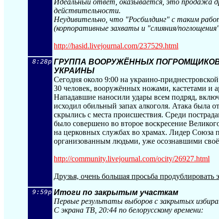
Идеальный ответ, оказывается, это продажа др
действительности.
Неудивительно, что "Росбилдинг" с таким рабо
(корпоративные захваты и "слияния/поглощения"
http://hasid.livejournal.com/237529.html
8:28p
ГРУППА ВООРУЖЁННЫХ ПОГРОМЩИКОВ 
УКРАИНЫ
Сегодня около 9:00 на украино-приднестровско
30 человек, вооружённых ножами, кастетами и а
Нападавшие наносили удары всем подряд, включ
исходил обильный запах алкоголя. Атака была о
скрылись с места происшествия. Среди пострад
было совершено во второе воскресение Великого
на церковных службах во храмах. Лидер Союза 
организованным людьми, уже осознавшими своё
http://community.livejournal.com/oc
ity/26927.html
Друзья, очень большая просьба продублировать
9:59p
Итоги по закрытым участкам
Первые результаты выборов с закрытых избирате
С экрана ТВ, 20:44 по белорусскому времени: