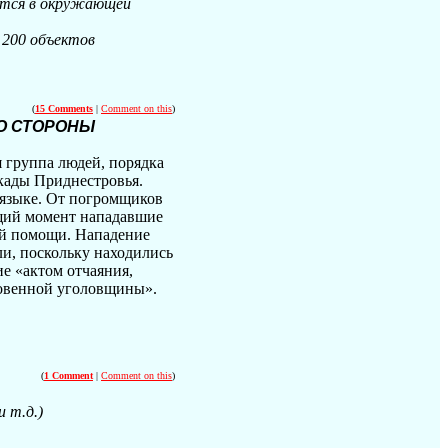
уется в окружающей
 200 объектов
(
15 Comments
|
Comment on this
)
О СТОРОНЫ
 группа людей, порядка
окады Приднестровья.
 языке. От погромщиков
ящий момент нападавшие
ой помощи. Нападение
ли, поскольку находились
е «актом отчаяния,
ровенной уголовщины».
(
1 Comment
|
Comment on this
)
 т.д.)