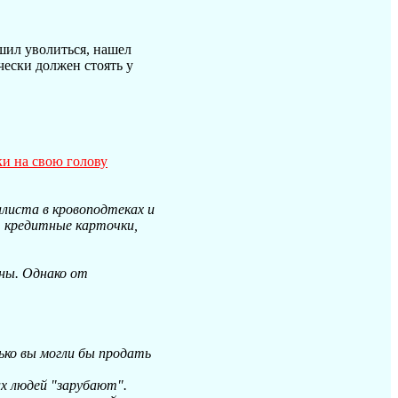
ешил уволиться, нашел
чески должен стоять у
ки на свою голову
алиста в кровоподтеках и
, кредитные карточки,
аны. Однако от
лько вы могли бы продать
х людей "зарубают".