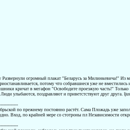
ну Развернули огромный плакат "Беларусь за Милинкевича!" Из 
иостанавливается, потому что собравшиеся уже не вместились 
ишники кричат в мегафон "Освободите проезжую часть!" Только 
ди улыбаются, поздравляют и приветстствуют друг друга. ljus
-------------
брьской по прежнему постоянно растёт. Сама Пложадь уже запол
дно. Вход, по крайней мере со стотроны пл Независимости откры
-------------