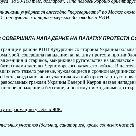
уга "за 50-100 тыс. долларов". Типа человек хорошо ориентир
тничками умудряется ежегодно "переваривать" по Москве около
) - от булочных и парикмахерских до заводов и НИИ.
СОВЕРШИЛА НАПАДЕНИЕ НА ПАЛАТКУ ПРОТЕСТА С
й границе в районе КПП Кучурганы со стороны Украины большая
рматурой, совершила нападение на палатку протеста против бл
ая женщин и стариков, выкрикивая ругательства на молдавском
тбита силами заставы Черноморского казачьего войска. В насто
авших есть тяжело раненые, нуждающиеся в срочной медицинск
 Поста, когда многие из участников акций протеста отсутствова
православных граждан Украины Валерий Кауров назвал нападени
 полное поражение и бессилие, и поэтому нисходящими до отк
 эту информацию у себя в ЖЖ.
льных участков (больниц, санаториев, кроме воинских частей и