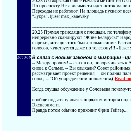
20.28 Октябрьская online Начался митинг на Окт
По проспекту Независимости идет поток машин.
Переходы не работают. На площадь пускают всех
"Зубра". ljuser max_kanevsky
----------------------------------------
---------------------------
20.25 Прямая трансляция с площади, по телефон
непрерывно скандируют "Живе Беларусь!" Народ
шарики, хотя до этого были только синие. Растя
голосов, чувствуется даже по телефону!!! - ljuser s
10:36p
В связи с новым законом о миграции - ц
-- Между прочим! -- сказал он, поворачиваясь к
снова к Сельме. -- Вы слыхали? Совет районны
рассматривает проект решения, -- он поднял пал
голос, -- "Об упорядочении положения,
(
Read mo
Когда слушал обсуждение у Соловьева почему-то в
вообще подзатянувшаяся порядком история под 
Эксперимент.
Правда потом обычно приходит Фриц Гейгер...