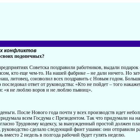
ых конфликтов
т своих подопечных?
предприятиях Советска поздравили работников, выдали подарок
сом, кто еще чем-то. На нашей фабрике – не дали ничего. Но за
наш, литовец, соизволил всех поздравить с Новым годом. Больши
о последовал ответ от руководства: «Кто не пойдет – того накаже
м: «я не люблю воров и не люблю пьяниц».
 деньги. После Нового года почти у всех производств идет небо
ридумала всем Госдума с Президентом. Так что придумали на на
огласно Трудовому кодексу, за вынужденный простой должен плат
ь, руководство сделало следующий финт ушами: они отправили ра
рь вместо 2 недель в полгода рабочий будет гулять неделю.