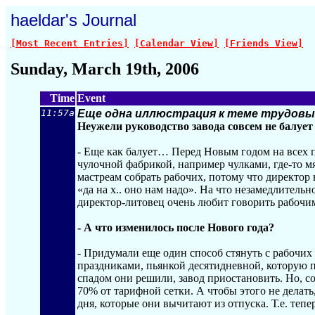
haeldar's Journal
[Most Recent Entries]
[Calendar View]
[Friends View]
Sunday, March 19th, 2006
Time
Event
11:57a
Еще одна иллюстрация к теме трудов
Неужели руководство завода совсем не балуе
- Еще как балует… Перед Новым годом на всех 
чулочной фабрикой, например чулками, где-то мя
мастреам собрать рабочих, потому что директор 
«да на х.. оно нам надо». На что незамедлительн
директор-литовец очень любит говорить рабочи
- А что изменилось после Нового года?
- Придумали еще один способ стянуть с рабочих
праздниками, пьянкой десятидневной, которую п
спадом они решили, завод приостановить. Но, с
70% от тарифной сетки. А чтобы этого не делат
дня, которые они вычитают из отпуска. Т.е. тепе