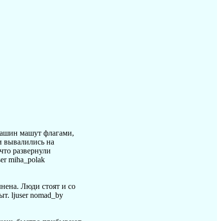
машин машут флагами,
и вывалились на
что развернули
er miha_polak
нена. Люди стоят и со
т. ljuser nomad_by