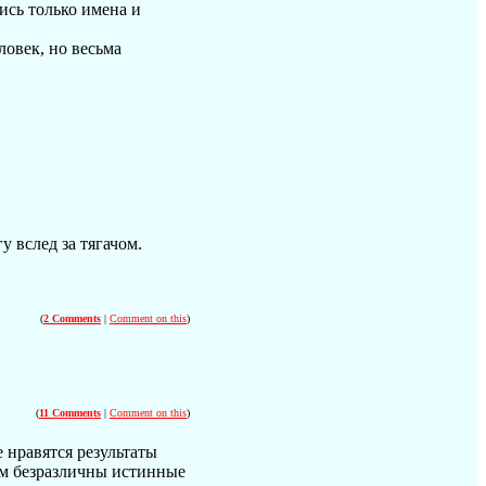
ись только имена и
овек, но весьма
 вслед за тягачом.
(
2 Comments
|
Comment on this
)
(
11 Comments
|
Comment on this
)
 нравятся результаты
ам безразличны истинные