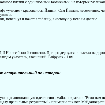
калибра клетки с одинаковыми табличками, на которых различал
афе «учаснег» красовалось: Йашын. Сам Йашын, несомненно, чел
уливал.
и, повернул и пачетал таблицу, висевшую у него на дверце.
!! Но все было бесполезно. Прицеп дернулся, и выехал на дорогу
глядом указатель, гласивший: Бабруйск - 1 км.
ят вступительный по истории
вую наднациональную идеологию - майданократию. "Если нам не
ыдлу правильные результаты" - примерно так вот. Майданократ