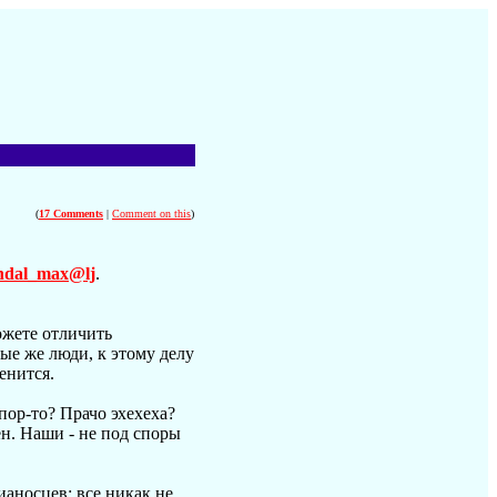
(
17 Comments
|
Comment on this
)
ndal_max@lj
.
ожете отличить
ые же люди, к этому делу
енится.
ор-то? Прачо эхехеха?
н. Наши - не под споры
аносцев; все никак не