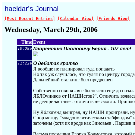
haeldar's Journal
[Most Recent Entries]
[Calendar View]
[Friends View]
Wednesday, March 29th, 2006
Time
Event
10:38a
Лаврентию Павловичу Берия - 107 лет!
11:22a
О дебатах кратко
Я вообще не планировал туда попадать
Но так уж случилось, что гуляя по центру город
Дальнейший сталкинг был предрешен
Собственно говоря - все было ясно еще до нача
ЯБЛОчников от НАШИстов?". Отличить взялась то
не деепричастные - отличить не смогли. Пришло 
Ну Яблюгенд выиграл, ну НАШИ проиграли, ну Я
Спор между "младополитическим стабфондом" и 
заточены (хотя их вроде как Зиновьев , Паршев и
Весьма посмешил Егорка Холмогорка, который п