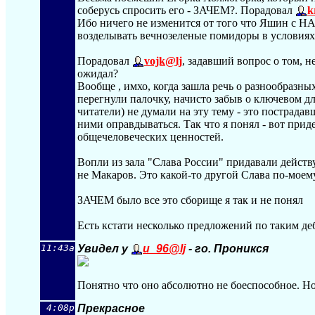
соберусь спросить его - ЗАЧЕМ?. Порадовал
k
Ибо ничего не изменится от того что Яшин с НА
возделывать вечнозеленые помидоры в условиях
Порадовал
vojk@lj
, задавший вопрос о том, 
ожидал?
Вообще , имхо, когда зашла речь о разнообра
перегнули палочку, начисто забыв о ключевом д
читатели) не думали на эту тему - это постра
ними оправдываться. Так что я понял - вот прид
общечеловеческих ценностей.
Вопли из зала "Слава России" придавали действу
не Макаров. Это какой-то другой Слава по-моему
ЗАЧЕМ было все это сборище я так и не понял
Есть кстати несколько предложений по таким де
11:43a
Увидел у
u_96@lj
- го. Проникся
Понятно что оно абсолютно не боеспособное. Но
4:08p
Прекрасное