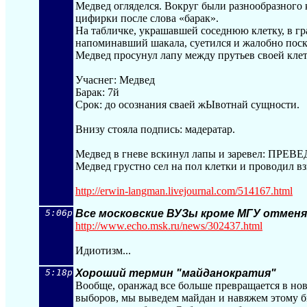
Медвед огляделся. Вокруг были разнообразного 
цифирки после слова «барак».
На табличке, украшавшей соседнюю клетку, в гр
напоминавший шакала, суетился и жалобно поск
Медвед просунул лапу между прутьев своей клетк
Учаснег: Медвед
Барак: 7й
Срок: до осознания сваей жЫвотнай сущности.
Внизу стояла подпись: мадератар.
Медвед в гневе вскинул лапы и заревел: ПРЕВЕД!
Медвед грустно сел на пол клетки и проводил вз
http://erwin-langman.livejournal.com/51
4167.html
5:06p
Все московские ВУЗы кроме МГУ отмен
http://www.echo.msk.ru/news/302437.h
tml
Идиотизм...
5:18p
Хороший термин "майданократия"
Вообще, оранжад все больше превращается в но
выборов, мы выведем майдан и навяжем этому б