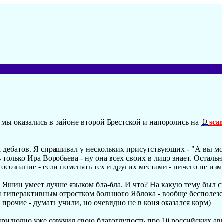
а мы оказались в районе второй Брестской и напоролись на
sca
ла дебатов. Я спрашивал у нескольких присутствующих - "А вы м
лько Ира Воробьева - ну она всех своих в лицо знает. Остальн
осознание - если поменять тех и других местами - ничего не изм
шин умеет лучше языком бла-бла. И что? На какую тему был сп
гиперактивным отростком большого Яблока - вообще бесполезе
 прочие - думать учили, но очевидно не в коня оказался корм)
рилюдно уже озвучил свою благоглупость про 10 российских ави