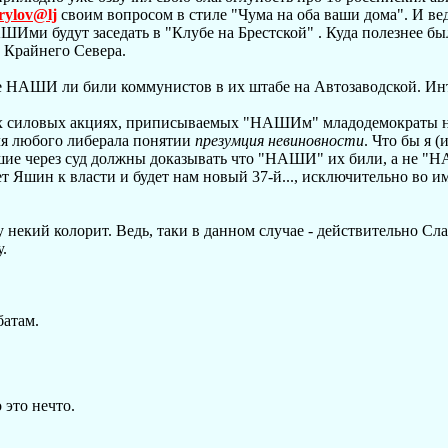
rylov@lj
своим вопросом в стиле "Чума на оба ваши дома". И вед
ШИми будут заседать в "Клубе на Брестской" . Куда полезнее бы
 Крайнего Севера.
не НАШИ ли били коммунистов в их штабе на Автозаводской. Инт
зных силовых акциях, приписываемых "НАШИм" младодемократы 
ля любого либерала понятии
презумция невиновности
. Что бы я (
давшие через суд должны доказывать что "НАШИ" их били, а не 
ет Яшин к власти и будет нам новый 37-й..., исключительно во и
 некий колорит. Ведь, таки в данном случае - действительно Сла
.
батам.
 это нечто.