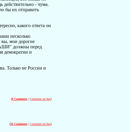
ь действительно - чума.
ло бы их отправить
ересно, какого ответа он
наши несколько
и вы, мои дорогие
"НАШИ" должны перед
мя демократии и
ва. Только не России и
(
9 Comments
|
Comment on this
)
(
26 Comments
|
Comment on this
)