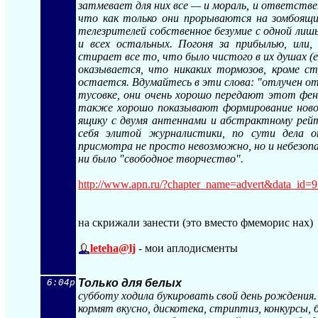
затмевает для них все — и мораль, и ответст
что как только они прорываются на зомбоящи
телезрителей собственное безумие с одной лиш
и всех остальных. Погоня за прибылью, или,
стирает все то, что было чистого в их душах (
оказывается, что никаких тормозов, кроме с
остается. Вдумайтесь в эти слова: "отлучен 
тусовке, они очень хорошо передают этот фен
также хорошо показывают формирование новой 
ящику с двумя антеннами и абстрактному рей
себя элитой журналистики, по сути дела 
присмотра не просто невозможно, но и небезопа
ни было "свободное творчество".
http://www.apn.ru/?chapter_name=advert&d
ata_id=
на скрижали занести (это вместо фмеморис нах)
leteha@lj
- мои аплодисменты
6:04p
Только для белых
субботу ходила букировать свой день рождения.
кормят вкусно, дискотека, стриптиз, конкурсы, 