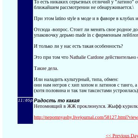
То есть никаких серьезных отличий у "латино" 
ближайшем рассмотрении не обнаруживается.\
При этом latino style в моде и в фаворе в клубах
Отсюда -вопрос. Стоит ли менять свое родное до
упаковочку дерьмо made in с фирменным лейбло
И только ли у нас есть такая особенность?
Это при том что
Nathalie Cardone действительно
Такие дела.
Или наладить культурный, типа, обмен:
они нам негров с хип хопом и латинов с танго,
(хотя половина и так там таксистами устроилась)
11:05p
Радость то какая
Непомнящий в ЖЖ проклюнулся. Жыфф курилка, 
http://nepomnyashy.livejournal.com/58127.h
tml?vie
<< Previous Da