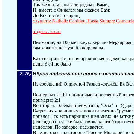
Так же как мы шагали рядом с Вами,
И, вместе с Фиделем мы скажем Вам:
До Вечности, товарищ
слушать: Nathalie Cardone 'Hasta Siempre Comanda
а здесь - клип
Внимание, на 100-метровую версию Megaupload.c
там кажется наглухо блокированы.
Как говорится и песня правильная и девушка кра
цены б ей не было
3:29p
Вброс информации/ говна в вентиллят
Из сообщений Опричной Развед -службы Ея Вел
Во-первых - НБПшники имели численный перев
примерно 2:1
Во-вторых - боевая пневматика, "Осы" и "Удар
В-третьих - парнишку замочили именно "русмол
попался", то есть парнишка шел мимо, не воткну
(очевидно в кулаке была связка ключей или нечт
нацболов. По запарке, называется.
В четвертых - на стороне "России Молодой" в 