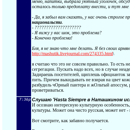
меню, напитки, выбрала уютный уголочек, обсуди
осталось только предоплату внести, и тут мне
- Да, я забыл вам сказать, у нас очень строгое п
национальсти
.
- ????????????????????
- Я вижу у вас шок, это проблема?
- Конечно проблема!
Бля, я не знаю что мне делать. Я без своих армя
http://mashutik.livejournal.com/274335.h
tml
\
я считаю что это не совсем правильно. То есть н
сегрегации. Пускать надо всех, но в случае неа
Задираешь посетителей, щиплешь официанток за 
пить. Причем выкидывать не взирая на цвет кож
разбудиль чОрный пантера и жОльтый апоссум, р
проветриваться.
7:36p
Слушаю 'Hasta Siempre в Наташкином и
И осознаю интересную культурную особенность,
культуры. Может она чисто русская, может нет - 
Вот смотрите, как забавно получается.