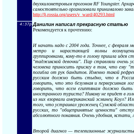
двухкилометровым прогоном RF Youngster. Архар
самостоятельно организовали принималово завал
http://lj.rossia.org/users/v_ward/40293.h
tml
4:37p
Данилин написал прекрасную статью
Рекомендуется к прочтению:
И начать надо с 2004 года. Точнее, с февраля м
метро и нарастающей волны возмущения
группировками, кому-то в голову пришла идея с
"таджикской девочки". Пар стравляли очень ус
человека приносить присягу в том, что ему 
погибла от рук бандитов. Именно такой рефре
русским должно быть стыдно, что в Росси
говорить, что это безумная и перверсивная лог
говорить, что всем египтянам должно быть
иностранного туриста? Никому не придет в голо
из них взорвали американский эсминец Коул? И
того, что устраивал уроженец Сумской области
русских, то "общепринятые ценности" отсту
абсолютного покаяния. Очень удобная, кстати, л
Второй диагноз — телевизионные журналисты 