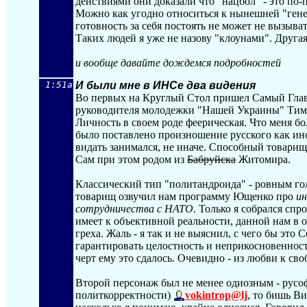
действиями они доказали что "нацбол" - это по-
Можно как угодно относиться к нынешней "ген
готовность за себя постоять не может не вызыва
Таких людей я уже не назову "клоунами". Другая
и вообще давайте дождемся подробностей
1:51a
И были мне в ИНСе два видения
Во первых на Круглый Стол пришел Самый Гла
руководителя молодежки "Нашей Украины" Тим
Личность в своем роде феерическая. Что меня бо
было поставлено произношение русского как и
видать занимался, не иначе. Способный товарищ
Сам при этом родом из
Бабруйска
Житомира.
Классический тип "политандроида" - ровным го
товарищ озвучил нам программу Ющенко про
ин
сотрудничества с НАТО.
Только я собрался спр
имеет к объективной реальности, данной нам в 
греха. Жаль - я так и не выяснил, с чего бы эт
гарантировать целостность и неприкосновенност
черт ему это сдалось. Очевидно - из любви к сво
Второй персонаж был не менее одиозным - русо
политкорректности)
vokintrop@lj
, то бишь В