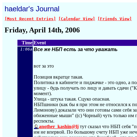
haeldar's Journal
[Most Recent Entries]
[Calendar View]
[Friends View]
Friday, April 14th, 2006
Time
Event
1:06a
Все же НБП есть за что уважать
вот за это
Позиция вкратце такая.
Политика в кабинете и пиджачке - это одно, а п
улицу - будь получать по лицу и давать сдачи (
момент).
Улица - штука такая. Сцуко опасная.
НБПшники (как бы я при этом не относился к п
Лимонову) доказали что они готовы сами себя з
обиженные мыши" ((с) Чорный) чуть только им 
респекты.
another_kashin@lj
тут сказал что НБП себя "
им не впервой. По большому счету НБП уже нече