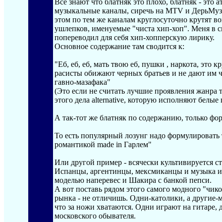
Все знают что блатняк это плохо, блатняк - это 
музыкальные каналы, сиречь на MTV и ДерьМуз 
этом по тем же каналам круглосуточно крутят 
ушлепков, именуемые "чиста хип-хоп". Меня в св
попереводил для себя хип-хопперскую лирику.
Основное содержание там сводится к:
"Еб, еб, еб, мать твою еб, пушки , наркота, это к
расисты обижают черных братьев и не дают им че
гавно-мазафака"
(Это если не считать лучшие проявления жанра 
этого дела alternative, которую исполняют белые
А так-тот же блатняк по содержанию, только фор
То есть популярный лозунг надо формулировать 
романтикой made in Гарлем"
Или другой пример - всячески культивируется ст
Испанцы, аргентинцы, мексмиканцы и музыка их
моделью наперевес и Шакира с банкой пепси.
А вот поставь рядом этого самого модного "чико
рынка - не отличишь. Одни-католики, а другие-м
что за ножи хватаются. Одни играют на гитаре, д
московского обывателя.