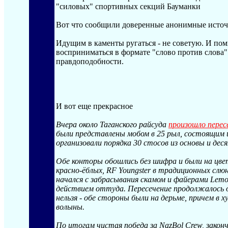
"силовых" спортивных секций Бауманки
Вот что сообщили доверенные анонимные источ
Идущим в каменты ругаться - не советую. И пом
восприниматься в формате "слово против слова" 
правдоподобности.
И вот еще прекрасное
Вчера около Таганского райсуда
произошло перес
были представлены мобом в 25 рыл, состоящим из
организовали порядка 30 стосов из основы и деся
Обе конторы обошлись без шифра и были на цвета
красно-ёблых, RF Youngster в традиционных сл
начался с забрасывания скамом и файерами Lemon
действием оттуда. Пересечение продолжалось 
нельзя - обе стороны были на дерьме, причем в 
волыны.
По итогам чистая победа за NazBol Crew, законч