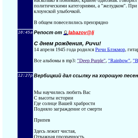
насколько я понимаю, крайне одиозная. Говорил 
политическими категориями, а "желудком". При
клоунской улыбочкой.
В общем повеселились преизрядно
10:45a
Репост от
labazov@lj
С днем рождения, Ричи!
14 апреля 1945 года родился
Ричи Блэкмор
, гита
Все альбомы в mp3:
"Deep Purple"
,
"Rainbow"
,
"B
12:27p
Вербицкий дал ссылку на хорошую песен
Мы научились любить Вас
С высоты истории
Где солнце Вашей храбрости
Подняло заграждение от смерти
Припев
Здесь лежит чистая,
Отважная прозрачность